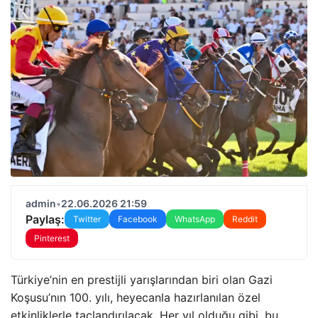
admin
•
22.06.2026 21:59
Paylaş:
Twitter
Facebook
WhatsApp
Reddit
Pinterest
Türkiye’nin en prestijli yarışlarından biri olan Gazi
Koşusu’nın 100. yılı, heyecanla hazırlanılan özel
etkinliklerle taçlandırılacak. Her yıl olduğu gibi, bu