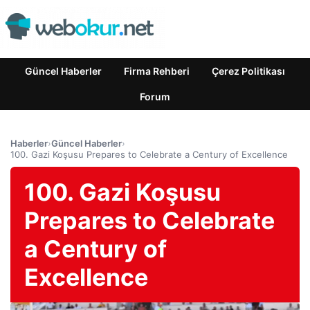
Güncel Haberler
Firma Rehberi
Çerez Politikası
Forum
Haberler
›
Güncel Haberler
›
100. Gazi Koşusu Prepares to Celebrate a Century of Excellence
100. Gazi Koşusu
Prepares to Celebrate
a Century of
Excellence