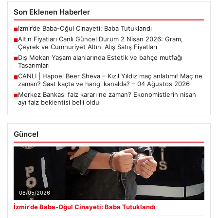
Son Eklenen Haberler
İzmir’de Baba-Oğul Cinayeti: Baba Tutuklandı
■
Altın Fiyatları Canlı Güncel Durum 2 Nisan 2026: Gram,
■
Çeyrek ve Cumhuriyet Altını Alış Satış Fiyatları
Dış Mekan Yaşam alanlarında Estetik ve bahçe mutfağı
■
Tasarımları
CANLI | Hapoel Beer Sheva – Kızıl Yıldız maç anlatımı! Maç ne
■
zaman? Saat kaçta ve hangi kanalda? – 04 Ağustos 2026
Merkez Bankası faiz kararı ne zaman? Ekonomistlerin nisan
■
ayı faiz beklentisi belli oldu
Güncel
08/05/2026
İzmir’de Baba-Oğul Cinayeti: Baba Tutuklandı