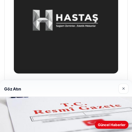
Enes Kaplan Avukatlık Bürosu
×
Göz Atın
04/28/2026
Web sitemizi nasıl kullandığınızı daha iyi anlayabilmek,
Güncel Haberler
deneyiminizi kişiselleştirmek ve geliştirmek amacıyla çerezler