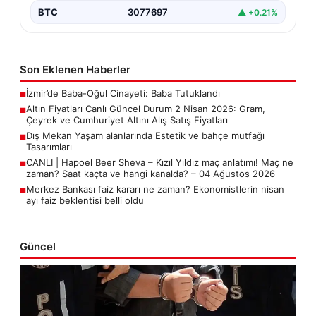
BTC
3077697
▲ +0.21%
Son Eklenen Haberler
İzmir’de Baba-Oğul Cinayeti: Baba Tutuklandı
■
Altın Fiyatları Canlı Güncel Durum 2 Nisan 2026: Gram,
■
Çeyrek ve Cumhuriyet Altını Alış Satış Fiyatları
Dış Mekan Yaşam alanlarında Estetik ve bahçe mutfağı
■
Tasarımları
CANLI | Hapoel Beer Sheva – Kızıl Yıldız maç anlatımı! Maç ne
■
zaman? Saat kaçta ve hangi kanalda? – 04 Ağustos 2026
Merkez Bankası faiz kararı ne zaman? Ekonomistlerin nisan
■
ayı faiz beklentisi belli oldu
Güncel