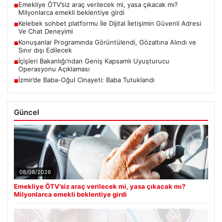
Emekliye ÖTV’siz araç verilecek mi, yasa çıkacak mı?
■
Milyonlarca emekli beklentiye girdi
Kelebek sohbet platformu İle Dijital İletişimin Güvenli Adresi
■
Ve Chat Deneyimi
Konuşanlar Programında Görüntülendi, Gözaltına Alındı ve
■
Sınır dışı Edilecek
İçişleri Bakanlığı’ndan Geniş Kapsamlı Uyuşturucu
■
Operasyonu Açıklaması
İzmir’de Baba-Oğul Cinayeti: Baba Tutuklandı
■
Güncel
08/08/2026
Emekliye ÖTV’siz araç verilecek mi, yasa çıkacak mı?
Milyonlarca emekli beklentiye girdi