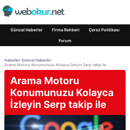
Güncel Haberler
Firma Rehberi
Çerez Politikası
Forum
Haberler
›
Güncel Haberler
›
Arama Motoru Konumunuzu Kolayca İzleyin Serp takip ile
Arama Motoru
Konumunuzu Kolayca
İzleyin Serp takip ile