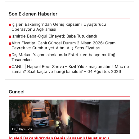
Son Eklenen Haberler
İçişleri Bakanlığı’ndan Geniş Kapsamlı Uyuşturucu
■
Operasyonu Açıklaması
İzmir’de Baba-Oğul Cinayeti: Baba Tutuklandı
■
Altın Fiyatları Canlı Güncel Durum 2 Nisan 2026: Gram,
■
Çeyrek ve Cumhuriyet Altını Alış Satış Fiyatları
Dış Mekan Yaşam alanlarında Estetik ve bahçe mutfağı
■
Tasarımları
CANLI | Hapoel Beer Sheva – Kızıl Yıldız maç anlatımı! Maç ne
■
zaman? Saat kaçta ve hangi kanalda? – 04 Ağustos 2026
Güncel
08/06/2026
İçişleri Bakanlığı’ndan Geniş Kapsamlı Uyuşturucu