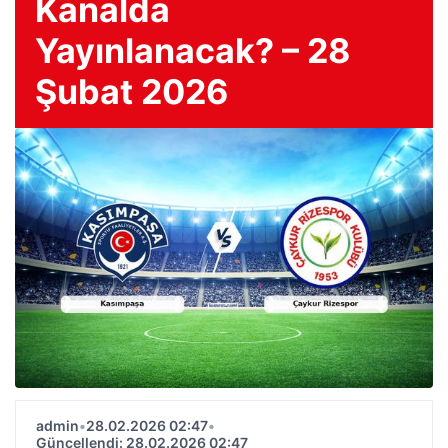
Kanalda
Yayınlanacak? – 28
Şubat 2026
admin
•
28.02.2026 02:47
•
Güncellendi: 28.02.2026 02:47