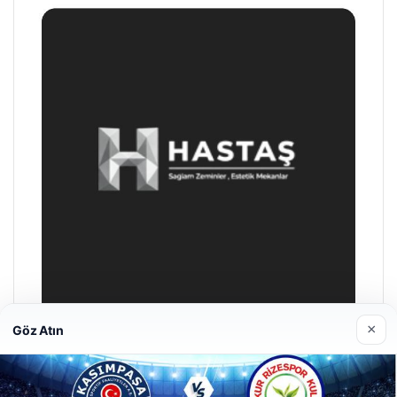
×
Göz Atın
Enes Kaplan Avukatlık Bürosu
04/28/2026