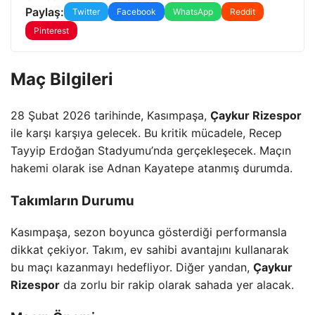
Paylaş:
Twitter
Facebook
WhatsApp
Reddit
Pinterest
Maç Bilgileri
28 Şubat 2026 tarihinde, Kasımpaşa,
Çaykur Rizespor
ile karşı karşıya gelecek. Bu kritik mücadele, Recep
Tayyip Erdoğan Stadyumu’nda gerçekleşecek. Maçın
hakemi olarak ise Adnan Kayatepe atanmış durumda.
Takımların Durumu
Kasımpaşa, sezon boyunca gösterdiği performansla
dikkat çekiyor. Takım, ev sahibi avantajını kullanarak
bu maçı kazanmayı hedefliyor. Diğer yandan,
Çaykur
Rizespor
da zorlu bir rakip olarak sahada yer alacak.