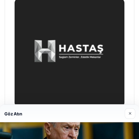
×
Göz Atın
Enes Kaplan Avukatlık Bürosu
04/28/2026