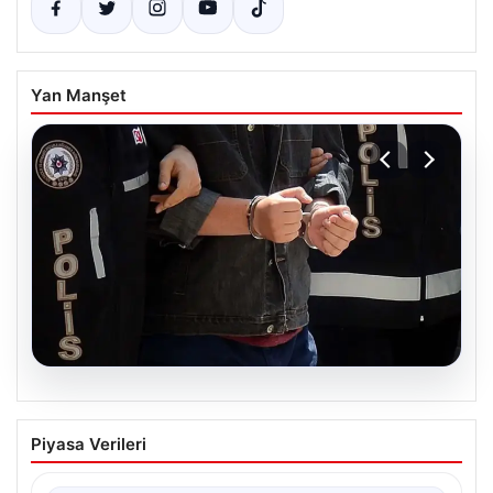
Yan Manşet
05.08.2026
İzmir’de Baba-Oğul Cinayeti: Baba
Piyasa Verileri
Tutuklandı
İzmir’in Bayraklı ilçesinde meydana gelen trajik olayda,