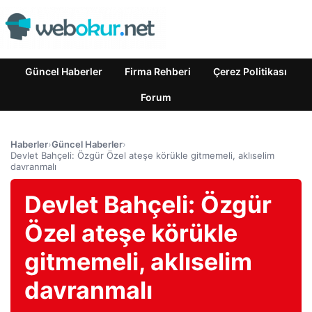
Güncel Haberler
Firma Rehberi
Çerez Politikası
Forum
Haberler
›
Güncel Haberler
›
Devlet Bahçeli: Özgür Özel ateşe körükle gitmemeli, aklıselim
davranmalı
Devlet Bahçeli: Özgür
Özel ateşe körükle
gitmemeli, aklıselim
davranmalı