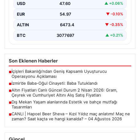
67 yaşındaki Selçuk A., oğluna karşı çıkan…
USD
47.60
▲ +0.06%
EUR
54.97
▼ -0.10%
ALTIN
6473.4
▼ -0.35%
BTC
3077697
▲ +0.21%
Son Eklenen Haberler
İçişleri Bakanlığı’ndan Geniş Kapsamlı Uyuşturucu
■
Operasyonu Açıklaması
İzmir’de Baba-Oğul Cinayeti: Baba Tutuklandı
■
Altın Fiyatları Canlı Güncel Durum 2 Nisan 2026: Gram,
■
Çeyrek ve Cumhuriyet Altını Alış Satış Fiyatları
Dış Mekan Yaşam alanlarında Estetik ve bahçe mutfağı
■
Tasarımları
CANLI | Hapoel Beer Sheva – Kızıl Yıldız maç anlatımı! Maç ne
■
zaman? Saat kaçta ve hangi kanalda? – 04 Ağustos 2026
Güncel