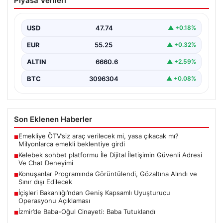
Piyasa Verileri
İletişimin Güvenli Adresi Ve Chat
Deneyimi
USD
47.74
▲ +0.18%
Dijital ortamında bireylerin seviyeli bir biçimde irtibat
kurması ciddi bir değer barındırmaktadır. Halen birçok…
EUR
55.25
▲ +0.32%
ALTIN
6660.6
▲ +2.59%
BTC
3096304
▲ +0.08%
Son Eklenen Haberler
Emekliye ÖTV’siz araç verilecek mi, yasa çıkacak mı?
■
Milyonlarca emekli beklentiye girdi
Kelebek sohbet platformu İle Dijital İletişimin Güvenli Adresi
■
Ve Chat Deneyimi
Konuşanlar Programında Görüntülendi, Gözaltına Alındı ve
■
Sınır dışı Edilecek
İçişleri Bakanlığı’ndan Geniş Kapsamlı Uyuşturucu
■
Operasyonu Açıklaması
İzmir’de Baba-Oğul Cinayeti: Baba Tutuklandı
■