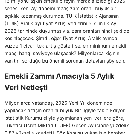
16 milyonu aşkın emekli bireyin merakla izlediği 2026
senesi Yeni Ay dönemi maaş zam oranı, büyük bir
açıklık kazanmış durumda. TÜİK İstatistik Ajansının
(TÜİK) Aralık ayı fiyat Artışı verilerini 5 Yılın İlk Ayı
2026 tarihinde duyurmasıyla, zam oranları nihai şekilde
kesinleşecek. Şimdi, eğer fiyat Artışı Aralık ayında
yüzde 1 civarı tek artış gösterirse, en minimum emekli
maaşı hangi seviyeye ulaşacak? Milyonlarca kişinin
yanıtını sorduğu bu önemli sorunun detayları şöyledir.
Emekli Zammı Amacıyla 5 Aylık
Veri Netleşti
Milyonlarca vatandaş, 2026 Yeni Yıl döneminde
yapılacak artışın oranını büyük Bir İlgiyle takip Ediyor.
İstatistik Kurumu eliyle yayımlanan yeni verilere göre,
Tüketici Ücret Miktarı (TÜFE) Geçen Ay içinde yüzdelik
0,87 yükseliş kaydetti. Söz Konusu yükselişle beraber