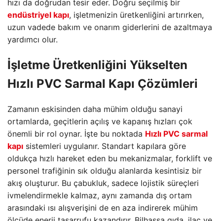
hızı da doğrudan tesir eder. Doğru seçilmiş bir
endüstriyel kapı
, işletmenizin üretkenliğini artırırken,
uzun vadede bakım ve onarım giderlerini de azaltmaya
yardımcı olur.
İşletme Üretkenliğini Yükselten
Hızlı PVC Sarmal Kapı
Çözümleri
Zamanın eskisinden daha mühim olduğu sanayi
ortamlarda, geçitlerin açılış ve kapanış hızları çok
önemli bir rol oynar. İşte bu noktada
Hızlı PVC sarmal
kapı
sistemleri uygulanır. Standart kapılara göre
oldukça hızlı hareket eden bu mekanizmalar, forklift ve
personel trafiğinin sık olduğu alanlarda kesintisiz bir
akış oluşturur. Bu çabukluk, sadece lojistik süreçleri
ivmelendirmekle kalmaz, aynı zamanda dış ortam
arasındaki ısı alışverişini de en aza indirerek mühim
ölçüde enerji tasarrufu kazandırır. Bilhassa gıda, ilaç ve