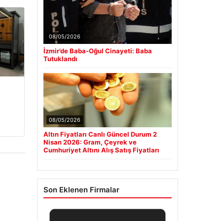
08/05/2026
İzmir’de Baba-Oğul Cinayeti: Baba
Tutuklandı
a
08/05/2026
Altın Fiyatları Canlı Güncel Durum 2
Nisan 2026: Gram, Çeyrek ve
Cumhuriyet Altını Alış Satış Fiyatları
Son Eklenen Firmalar