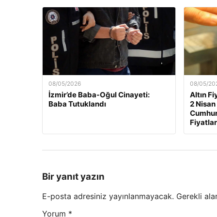
08/05/2026
08/05/20
İzmir’de Baba-Oğul Cinayeti:
Altın F
Baba Tutuklandı
2 Nisan
Cumhuri
Fiyatlar
Bir yanıt yazın
E-posta adresiniz yayınlanmayacak.
Gerekli ala
Yorum
*