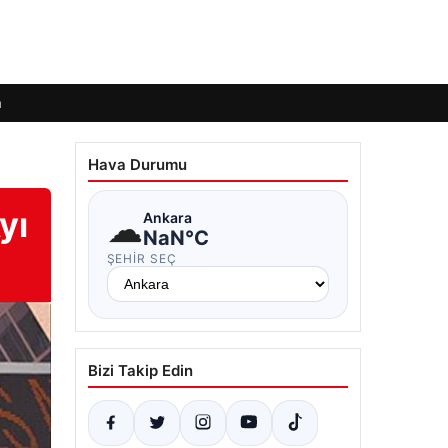
m
Hava Durumu
yı
☁
Ankara
NaN°C
ŞEHIR SEÇ
Bizi Takip Edin