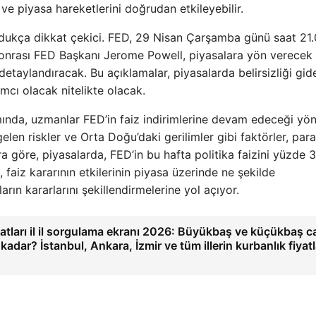
i ve piyasa hareketlerini doğrudan etkileyebilir.
e oldukça dikkat çekici. FED, 29 Nisan Çarşamba günü saat 21
 sonrası FED Başkanı Jerome Powell, piyasalara yön verecek
etaylandıracak. Bu açıklamalar, piyasalarda belirsizliği gide
dımcı olacak nitelikte olacak.
ında, uzmanlar FED’in faiz indirimlerine devam edeceği yö
elen riskler ve Orta Doğu’daki gerilimler gibi faktörler, para
ara göre, piyasalarda, FED’in bu hafta politika faizini yüzde 
faiz kararının etkilerinin piyasa üzerinde ne şekilde
arın kararlarını şekillendirmelerine yol açıyor.
yatları il il sorgulama ekranı 2026: Büyükbaş ve küçükbaş ca
e kadar? İstanbul, Ankara, İzmir ve tüm illerin kurbanlık fiyatl