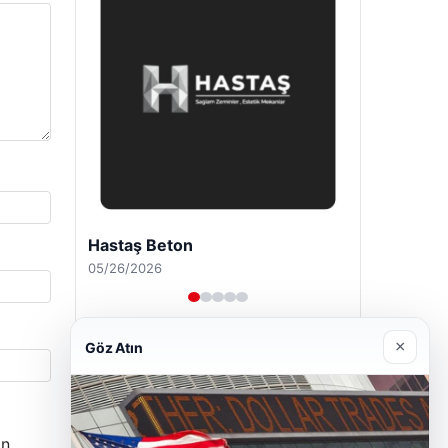
Enes Kaplan Avukatlık Bürosu
04/28/2026
×
Göz Atın
n.