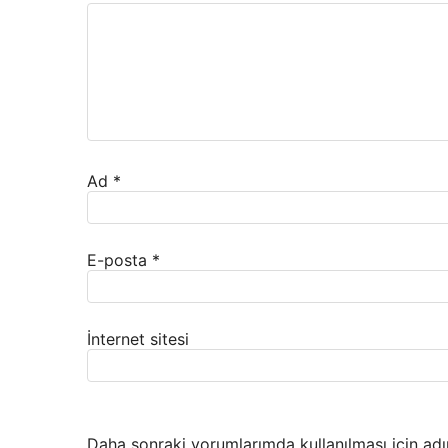
Ad
*
E-posta
*
İnternet sitesi
Daha sonraki yorumlarımda kullanılması için adı