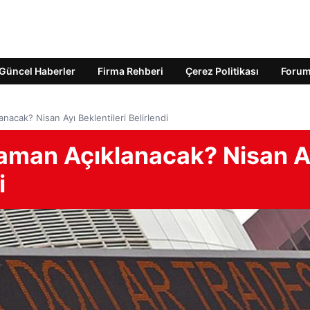
Güncel Haberler
Firma Rehberi
Çerez Politikası
Foru
nacak? Nisan Ayı Beklentileri Belirlendi
Zaman Açıklanacak? Nisan A
i