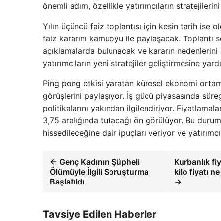
önemli adım, özellikle yatırımcıların stratejilerin
Yılın üçüncü faiz toplantısı için kesin tarih is
faiz kararını kamuoyu ile paylaşacak. Toplantı
açıklamalarda bulunacak ve kararın nedenlerini d
yatırımcıların yeni stratejiler geliştirmesine yar
Ping pong etkisi yaratan küresel ekonomi ortam
görüşlerini paylaşıyor. İş gücü piyasasında süreg
politikalarını yakından ilgilendiriyor. Fiyatlamal
3,75 aralığında tutacağı ön görülüyor. Bu durum, 
hissedileceğine dair ipuçları veriyor ve yatırımcıl
← Genç Kadının Şüpheli
Kurbanlık fi
Ölümüyle İlgili Soruşturma
kilo fiyatı n
Başlatıldı
→
Tavsiye Edilen Haberler