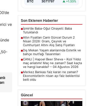
yakından…
BTC
3071797
▲ +1.33%
.00’de
Son Eklenen Haberler
rici ve
İzmir’de Baba-Oğul Cinayeti: Baba
■
Tutuklandı
Altın Fiyatları Canlı Güncel Durum 2
■
nünde
Nisan 2026: Gram, Çeyrek ve
Cumhuriyet Altını Alış Satış Fiyatları
Dış Mekan Yaşam alanlarında Estetik ve
■
3,50-
bahçe mutfağı Tasarımları
CANLI | Hapoel Beer Sheva – Kızıl Yıldız
■
maç anlatımı! Maç ne zaman? Saat kaçta
ve hangi kanalda? – 04 Ağustos 2026
Merkez Bankası faiz kararı ne zaman?
■
Ekonomistlerin nisan ayı faiz beklentisi
nlı
belli oldu
arı
Güncel