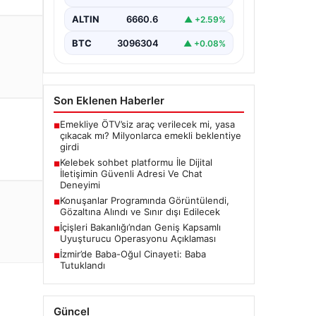
bir biçimde irtibat kurması ciddi bir
değer barındırmaktadır. Halen
ALTIN
6660.6
▲ +2.59%
birçok…
BTC
3096304
▲ +0.08%
Son Eklenen Haberler
Emekliye ÖTV’siz araç verilecek mi, yasa
■
çıkacak mı? Milyonlarca emekli beklentiye
girdi
Kelebek sohbet platformu İle Dijital
■
İletişimin Güvenli Adresi Ve Chat
Deneyimi
Konuşanlar Programında Görüntülendi,
■
Gözaltına Alındı ve Sınır dışı Edilecek
İçişleri Bakanlığı’ndan Geniş Kapsamlı
■
Uyuşturucu Operasyonu Açıklaması
İzmir’de Baba-Oğul Cinayeti: Baba
■
Tutuklandı
Güncel