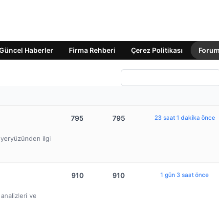
Güncel Haberler
Firma Rehberi
Çerez Politikası
Foru
795
795
23 saat 1 dakika önce
e yeryüzünden ilgi
910
910
1 gün 3 saat önce
nalizleri ve