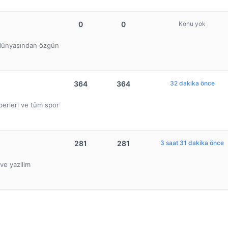
0
0
Konu yok
b dünyasından özgün
364
364
32 dakika önce
berleri ve tüm spor
281
281
3 saat 31 dakika önce
ve yazilim