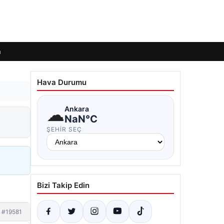
m
Hava Durumu
☁
Ankara
NaN°C
ŞEHIR SEÇ
Bizi Takip Edin
#19581