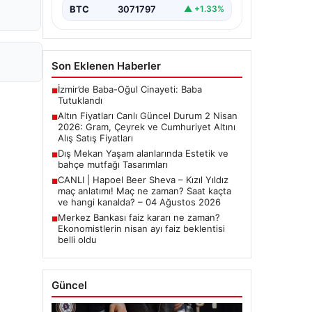
yakından…
BTC
3071797
▲ +1.33%
Son Eklenen Haberler
İzmir’de Baba-Oğul Cinayeti: Baba
■
Tutuklandı
Altın Fiyatları Canlı Güncel Durum 2 Nisan
■
2026: Gram, Çeyrek ve Cumhuriyet Altını
Alış Satış Fiyatları
Dış Mekan Yaşam alanlarında Estetik ve
■
bahçe mutfağı Tasarımları
CANLI | Hapoel Beer Sheva – Kızıl Yıldız
■
maç anlatımı! Maç ne zaman? Saat kaçta
ve hangi kanalda? – 04 Ağustos 2026
Merkez Bankası faiz kararı ne zaman?
■
Ekonomistlerin nisan ayı faiz beklentisi
belli oldu
Güncel