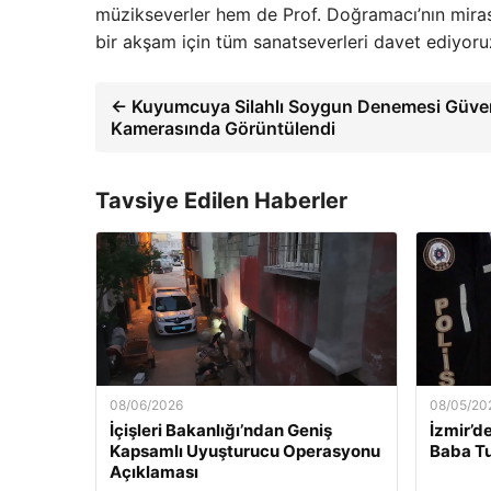
müzikseverler hem de Prof. Doğramacı’nın mirası
bir akşam için tüm sanatseverleri davet ediyoru
← Kuyumcuya Silahlı Soygun Denemesi Güven
Kamerasında Görüntülendi
Tavsiye Edilen Haberler
08/06/2026
08/05/20
İçişleri Bakanlığı’ndan Geniş
İzmir’d
Kapsamlı Uyuşturucu Operasyonu
Baba Tu
Açıklaması