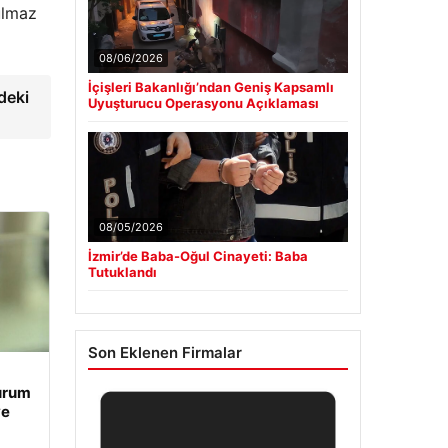
ulmaz
08/06/2026
İçişleri Bakanlığı’ndan Geniş Kapsamlı
deki
Uyuşturucu Operasyonu Açıklaması
08/05/2026
İzmir’de Baba-Oğul Cinayeti: Baba
Tutuklandı
Son Eklenen Firmalar
Durum
ve