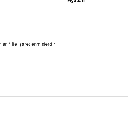
Fiyatları
nlar
*
ile işaretlenmişlerdir