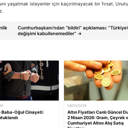
nı yaşatmak isteyenler için kaçırılmayacak bir fırsat. Unut
z.
lik
Cumhurbaşkanı’ndan “bildiri” açıklaması: “Türkiye’
değişimi kabullenemediler” →
26
08/05/2026
e Baba-Oğul Cinayeti:
Altın Fiyatları Canlı Güncel 
tuklandı
2 Nisan 2026: Gram, Çeyrek 
Cumhuriyet Altını Alış Satış