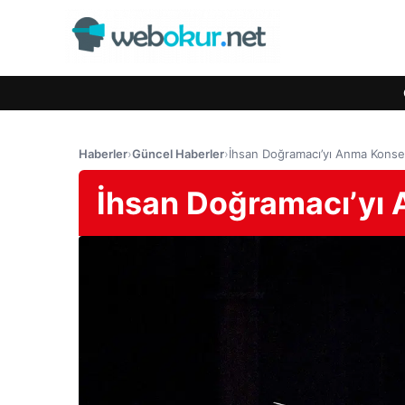
Haberler
›
Güncel Haberler
›
İhsan Doğramacı’yı Anma Konse
İhsan Doğramacı’yı