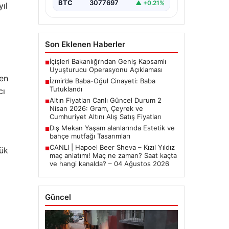
BTC
3077697
▲ +0.21%
yıl
Son Eklenen Haberler
İçişleri Bakanlığı’ndan Geniş Kapsamlı
■
Uyuşturucu Operasyonu Açıklaması
en
İzmir’de Baba-Oğul Cinayeti: Baba
■
Tutuklandı
cı
Altın Fiyatları Canlı Güncel Durum 2
■
Nisan 2026: Gram, Çeyrek ve
Cumhuriyet Altını Alış Satış Fiyatları
Dış Mekan Yaşam alanlarında Estetik ve
■
bahçe mutfağı Tasarımları
CANLI | Hapoel Beer Sheva – Kızıl Yıldız
yük
■
maç anlatımı! Maç ne zaman? Saat kaçta
ve hangi kanalda? – 04 Ağustos 2026
Güncel