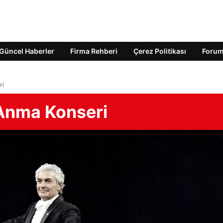
Güncel Haberler
Firma Rehberi
Çerez Politikası
Foru
ri
 Anma Konseri