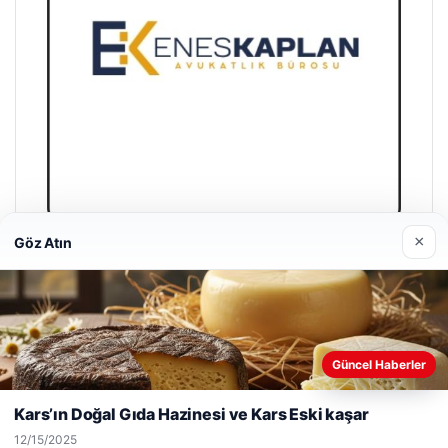
×
Göz Atın
Enes Kaplan Avukatlık Bürosu
04/28/2026
Web sitemizi nasıl kullandığınızı daha iyi anlayabilmek,
Güncel Haberler
deneyiminizi kişiselleştirmek ve geliştirmek amacıyla çerezler
kullanıyoruz.
Çerez Politikamız
Kars’ın Doğal Gıda Hazinesi ve Kars Eski kaşar
Reddet
Kabul Et
12/15/2025
© 2026 Web Okur – Güncel Haberler