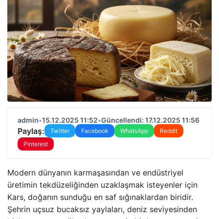
admin
•
15.12.2025 11:52
•
Güncellendi: 17.12.2025 11:56
Paylaş:
Twitter
Facebook
WhatsApp
Reddit
Pinterest
Modern dünyanın karmaşasından ve endüstriyel
üretimin tekdüzeliğinden uzaklaşmak isteyenler için
Kars, doğanın sunduğu en saf sığınaklardan biridir.
Şehrin uçsuz bucaksız yaylaları, deniz seviyesinden