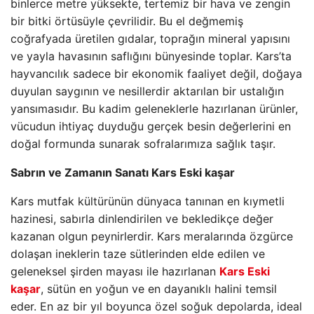
binlerce metre yüksekte, tertemiz bir hava ve zengin
bir bitki örtüsüyle çevrilidir. Bu el değmemiş
coğrafyada üretilen gıdalar, toprağın mineral yapısını
ve yayla havasının saflığını bünyesinde toplar. Kars’ta
hayvancılık sadece bir ekonomik faaliyet değil, doğaya
duyulan saygının ve nesillerdir aktarılan bir ustalığın
yansımasıdır. Bu kadim geleneklerle hazırlanan ürünler,
vücudun ihtiyaç duyduğu gerçek besin değerlerini en
doğal formunda sunarak sofralarımıza sağlık taşır.
Sabrın ve Zamanın Sanatı Kars Eski kaşar
Kars mutfak kültürünün dünyaca tanınan en kıymetli
hazinesi, sabırla dinlendirilen ve bekledikçe değer
kazanan olgun peynirlerdir. Kars meralarında özgürce
dolaşan ineklerin taze sütlerinden elde edilen ve
geleneksel şirden mayası ile hazırlanan
Kars Eski
kaşar
, sütün en yoğun ve en dayanıklı halini temsil
eder. En az bir yıl boyunca özel soğuk depolarda, ideal