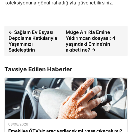
koleksiyonuna gönül rahatlığıyla güvenebilirsiniz.
← Sağlam Ev Eşyası
Müge Anlı’da Emine
Depolama Katkılarıyla
Yıldırımcan dosyası: 4
Yaşamınızı
yaşındaki Emine’nin
Sadeleştirin
akıbeti ne? →
Tavsiye Edilen Haberler
08/08/2026
Emekliye ÖTV’siz araç verilecek mi, yasa çıkacak mı?