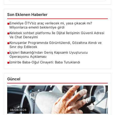
Son Eklenen Haberler
Emekliye ÖTV’siz araç verilecek mi, yasa çıkacak mı?
■
Milyonlarca emekli beklentiye girdi
Kelebek sohbet platformu İle Dijital İletişimin Güvenli Adresi
■
Ve Chat Deneyimi
Konuşanlar Programında Görüntülendi, Gözaltına Alındı ve
■
Sınır dışı Edilecek
İçişleri Bakanlığı’ndan Geniş Kapsamlı Uyuşturucu
■
Operasyonu Açıklaması
İzmir’de Baba-Oğul Cinayeti: Baba Tutuklandı
■
Güncel
08/08/2026