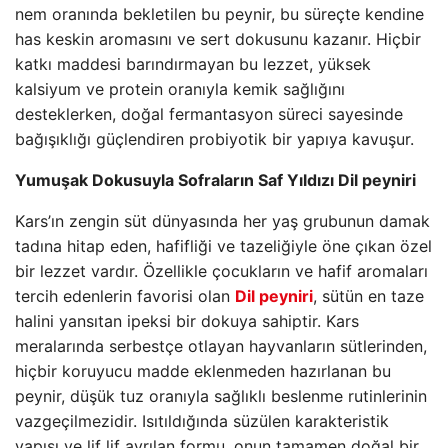
nem oranında bekletilen bu peynir, bu süreçte kendine
has keskin aromasını ve sert dokusunu kazanır. Hiçbir
katkı maddesi barındırmayan bu lezzet, yüksek
kalsiyum ve protein oranıyla kemik sağlığını
desteklerken, doğal fermantasyon süreci sayesinde
bağışıklığı güçlendiren probiyotik bir yapıya kavuşur.
Yumuşak Dokusuyla Sofraların Saf Yıldızı Dil peyniri
Kars’ın zengin süt dünyasında her yaş grubunun damak
tadına hitap eden, hafifliği ve tazeliğiyle öne çıkan özel
bir lezzet vardır. Özellikle çocukların ve hafif aromaları
tercih edenlerin favorisi olan
Dil peyniri
, sütün en taze
halini yansıtan ipeksi bir dokuya sahiptir. Kars
meralarında serbestçe otlayan hayvanların sütlerinden,
hiçbir koruyucu madde eklenmeden hazırlanan bu
peynir, düşük tuz oranıyla sağlıklı beslenme rutinlerinin
vazgeçilmezidir. Isıtıldığında süzülen karakteristik
yapısı ve lif lif ayrılan formu, onun tamamen doğal bir