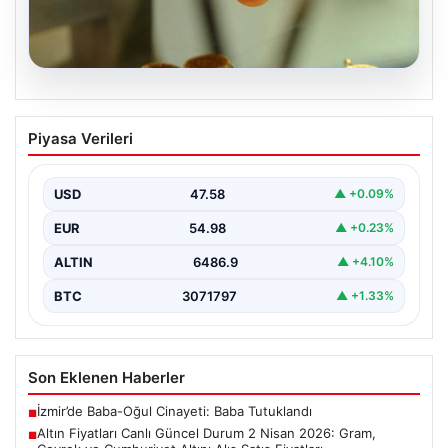
05.08.2026
Altın Fiyatları Canlı Güncel Durum 2
Piyasa Verileri
Nisan 2026: Gram, Çeyrek ve
Cumhuriyet Altını Alış Satış Fiyatları
USD
47.58
▲ +0.09%
2 Nisan 2026 tarihi itibarıyla altın piyasasında yaşanan
hareketlilik, yatırımcıları ve altın alıcılarını yakından…
EUR
54.98
▲ +0.23%
ALTIN
6486.9
▲ +4.10%
BTC
3071797
▲ +1.33%
Son Eklenen Haberler
İzmir’de Baba-Oğul Cinayeti: Baba Tutuklandı
■
Altın Fiyatları Canlı Güncel Durum 2 Nisan 2026: Gram,
■