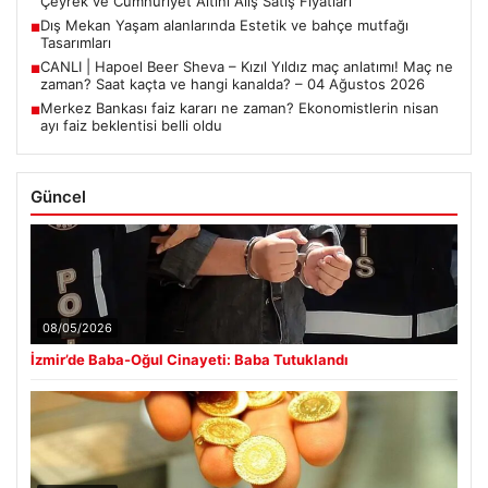
Çeyrek ve Cumhuriyet Altını Alış Satış Fiyatları
Dış Mekan Yaşam alanlarında Estetik ve bahçe mutfağı
■
Tasarımları
CANLI | Hapoel Beer Sheva – Kızıl Yıldız maç anlatımı! Maç ne
■
zaman? Saat kaçta ve hangi kanalda? – 04 Ağustos 2026
Merkez Bankası faiz kararı ne zaman? Ekonomistlerin nisan
■
ayı faiz beklentisi belli oldu
Güncel
08/05/2026
İzmir’de Baba-Oğul Cinayeti: Baba Tutuklandı