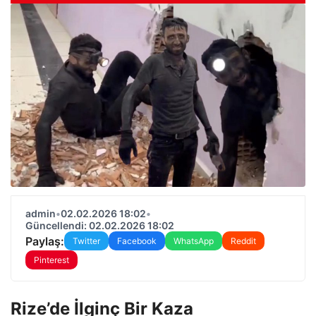
admin
•
02.02.2026 18:02
•
Güncellendi: 02.02.2026 18:02
Paylaş:
Twitter
Facebook
WhatsApp
Reddit
Pinterest
Rize’de İlginç Bir Kaza