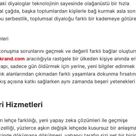
aki diyaloglar teknolojinin sayesinde olağanüstü bir hızla
ital çağda, başka toplumlardan kişilerle bağ kurmak asla son
bu serbestlik, toplumsal diyaloğu farklı bir kademeye götür
leri
 konuşma sorunlarını geçmek ve değerli farklı bağlar oluştu
lkrand.com
aracılığıyla rastgele bir ülkeden kişiye anında eri
apı, sadece gün öldürmek için yerine, yeni bilgiler edinmek 
atlık alanlarından çıkmadan farklı yaşamlara dokunma fırsatın
 bakış açısına katkı sağlarken aynı zamanda beşeri yetenekleri
ri Hizmetleri
 lehçe farklılığı, yeni yapay zeka çözümleri ile geçmişe
zelliği, yüzlerce aşkın değişik lehçede kusursuz bir anlaşma 
 içinde dökümana dökülmesi, yabancı tarafın sizi net bir biç