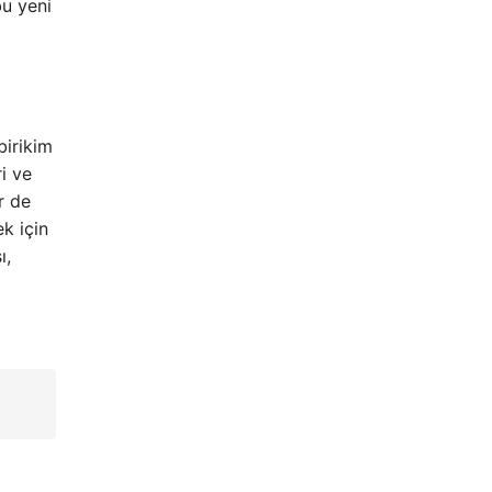
bu yeni
birikim
i ve
r de
ek için
ı,