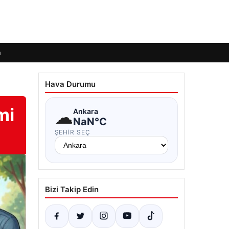
m
Hava Durumu
mi
☁
Ankara
NaN°C
ŞEHIR SEÇ
Bizi Takip Edin