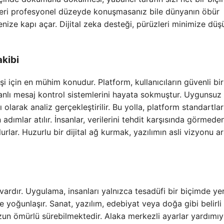
eleri profesyonel düzeyde konuşmasanız bile dünyanın öbür
nize kapı açar. Dijital zeka desteği, pürüzleri minimize düş
kibi
i için en mühim konudur. Platform, kullanıcıların güvenli bir
nlı mesaj kontrol sistemlerini hayata sokmuştur. Uygunsuz
 olarak analiz gerçekleştirilir. Bu yolla, platform standartlar
adımlar atılır. İnsanlar, verilerini tehdit karşısında görmede
urlar. Huzurlu bir dijital ağ kurmak, yazılımın asli vizyonu a
i vardır. Uygulama, insanları yalnızca tesadüfi bir biçimde yer
e yoğunlaşır. Sanat, yazılım, edebiyat veya doğa gibi belirli 
uzun ömürlü sürebilmektedir. Alaka merkezli ayarlar yardımıy