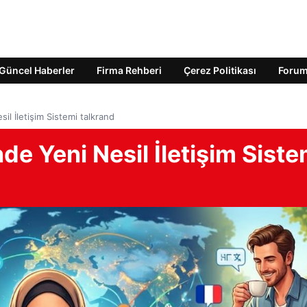
Güncel Haberler
Firma Rehberi
Çerez Politikası
Foru
il İletişim Sistemi talkrand
de Yeni Nesil İletişim Siste