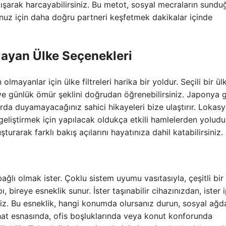
tışarak harcayabilirsiniz. Bu metot, sosyal mecraların sundu
unuz için daha doğru partneri keşfetmek dakikalar içinde
layan Ülke Seçenekleri
yanlar için ülke filtreleri harika bir yoldur. Seçili bir ül
ve günlük ömür şeklini doğrudan öğrenebilirsiniz. Japonya g
rda duyamayacağınız sahici hikayeleri bize ulaştırır. Lokas
liştirmek için yapılacak oldukça etkili hamlelerden yoludu
turarak farklı bakış açılarını hayatınıza dahil katabilirsiniz.
ğlı olmak ister. Çoklu sistem uyumu vasıtasıyla, çeşitli bir
ı, bireye esneklik sunur. İster taşınabilir cihazınızdan, ister 
iz. Bu esneklik, hangi konumda olursanız durun, sosyal ağd
at esnasında, ofis boşluklarında veya konut konforunda