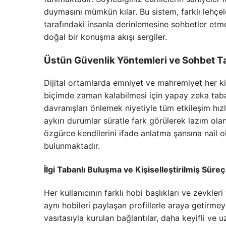
duymasını mümkün kılar. Bu sistem, farklı lehç
tarafındaki insanla derinlemesine sohbetler etme
doğal bir konuşma akışı sergiler.
Üstün Güvenlik Yöntemleri ve Sohbet Ta
Dijital ortamlarda emniyet ve mahremiyet her kiş
biçimde zaman kalabilmesi için yapay zeka taba
davranışları önlemek niyetiyle tüm etkileşim hızlı
aykırı durumlar süratle fark görülerek lazım olan 
özgürce kendilerini ifade anlatma şansına nail ol
bulunmaktadır.
İlgi Tabanlı Buluşma ve Kişiselleştirilmiş Süreç
Her kullanıcının farklı hobi başlıkları ve zevkler
aynı hobileri paylaşan profillerle araya getirmey
vasıtasıyla kurulan bağlantılar, daha keyifli ve 