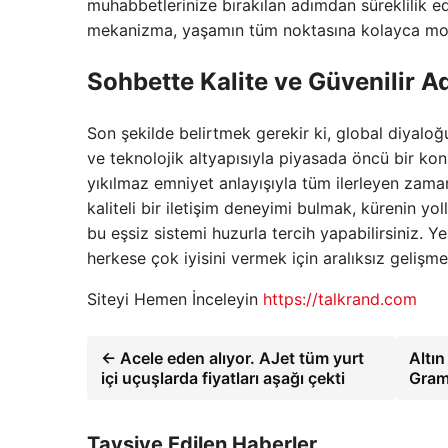
muhabbetlerinize bırakılan adımdan süreklilik edi
mekanizma, yaşamın tüm noktasına kolayca mont
Sohbette Kalite ve Güvenilir A
Son şekilde belirtmek gerekir ki, global diyaloğ
ve teknolojik altyapısıyla piyasada öncü bir kon
yıkılmaz emniyet anlayışıyla tüm ilerleyen zama
kaliteli bir iletişim deneyimi bulmak, kürenin yo
bu eşsiz sistemi huzurla tercih yapabilirsiniz. Ye
herkese çok iyisini vermek için aralıksız gelişm
Siteyi Hemen İnceleyin
https://talkrand.com
← Acele eden alıyor. AJet tüm yurt
Altın
içi uçuşlarda fiyatları aşağı çekti
Gram,
Tavsiye Edilen Haberler