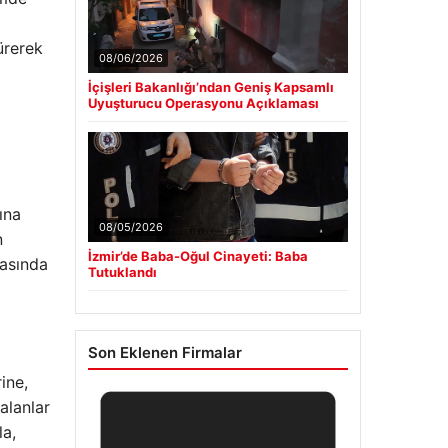
ürerek
08/06/2026
İçişleri Bakanlığı’ndan Geniş Kapsamlı
Uyuşturucu Operasyonu Açıklaması
ına
08/05/2026
n
İzmir’de Baba-Oğul Cinayeti: Baba
rasında
Tutuklandı
Son Eklenen Firmalar
ine,
alanlar
la,