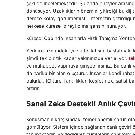
şekilde incelemektedir. Şu anda bireyler arasınd
dönüşüyor. Uzaklıkların önemini yitirdiği bu dij
derece kolay görülmemişti. İnternetin getirdiği 
herkese küresel bireyi olma şansını sunuyor.
Küresel Çapında İnsanlarla Hızlı Tanışma Yöntem
Yerküre üzerindeki yüzlerle iletişim başlatmak,
şimdi tek bir tık kadar yakınınızda yer alıyor.
ta
ve muhabbet yapmaya girişebilirsiniz. Bu canlı y
de harika bir alan oluşturur. İnsanlar kendi rah
bulurlar. Kültürel farklılıkları keşfetmek, şahsi
artırır.
Sanal Zeka Destekli Anlık Çevi
Konuşmanın karşısındaki temel önemli sorun olan
gömülüyor. Sistem içinde sağlanan canlı çeviri ö
tanımaktadır. Söylediğiniz cümlelerin saniyeler