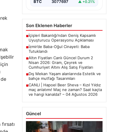
BTC
3077697
▲ +0.21%
erek
Son Eklenen Haberler
İçişleri Bakanlığı’ndan Geniş Kapsamlı
■
Uyuşturucu Operasyonu Açıklaması
İzmir’de Baba-Oğul Cinayeti: Baba
■
rmak
Tutuklandı
şebilir
Altın Fiyatları Canlı Güncel Durum 2
■
Nisan 2026: Gram, Çeyrek ve
için
Cumhuriyet Altını Alış Satış Fiyatları
ı
Dış Mekan Yaşam alanlarında Estetik ve
■
 de
bahçe mutfağı Tasarımları
CANLI | Hapoel Beer Sheva – Kızıl Yıldız
■
maç anlatımı! Maç ne zaman? Saat kaçta
ve hangi kanalda? – 04 Ağustos 2026
Güncel
fırsatı
imde