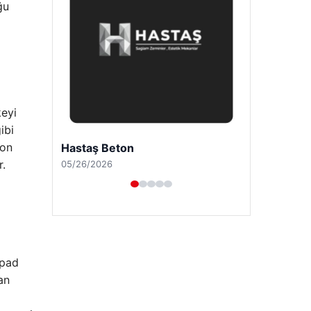
ğu
keyi
ibi
yon
Enes Kaplan Avukatlık Bürosu
r.
04/28/2026
ipad
an