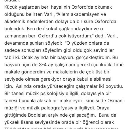
Küçük yaşlardan beri hayalinin Oxford'da okumak
olduğunu belirten Varlı, “Ailem akademisyen ve
akademik nedenlerden dolayı da bir süre Oxford'da
bulunduk. Ben de ilkokul çağlarındaydım ve o
zamandan beri Oxford'u çok istiyordum.” dedi. Varlı,
devamında şunları söyledi: "O yüzden onlara da
sadece sonuçları söyledim gibi oldu çok sevindiler
tabii ki. Ocak ayında bir başvuru gerçekleştirdim. Bu
başvuru için de 3-4 ay çalışmam gerekti çünkü iki tane
makale gönderdim ve makalelerin de çok üst bir
seviyede olması gerekiyor oraya kabul alabilmesi
için. Aslında orada yürüteceğim çalışmalar iki boyutlu.
Bir tanesi müzik psikolojisiyle ilgili, dolayısıyla bir
tanesi bununla alakalı bir makaleydi. İkincisi de Osmanlı
müziği ve müzik paleografyasıyla ilgiliydi. Oraya
gittiğimde Bodleian arşivinde çalışacağım. Bunu da
yüksek lisans seviyesinde orada bir öğrenci olarak