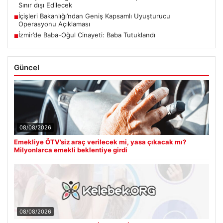
Sınır dışı Edilecek
İçişleri Bakanlığı’ndan Geniş Kapsamlı Uyuşturucu
■
Operasyonu Açıklaması
İzmir’de Baba-Oğul Cinayeti: Baba Tutuklandı
■
Güncel
08/08/2026
Emekliye ÖTV’siz araç verilecek mi, yasa çıkacak mı?
Milyonlarca emekli beklentiye girdi
08/08/2026