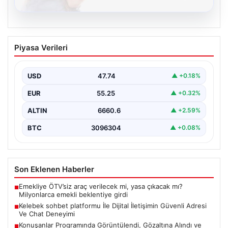
08.08.2026
Kelebek sohbet platformu İle Dijital
Piyasa Verileri
İletişimin Güvenli Adresi Ve Chat
Deneyimi
USD
47.74
▲ +0.18%
Dijital ortamında bireylerin seviyeli bir biçimde irtibat
kurması ciddi bir değer barındırmaktadır. Halen birçok…
EUR
55.25
▲ +0.32%
ALTIN
6660.6
▲ +2.59%
BTC
3096304
▲ +0.08%
Son Eklenen Haberler
Emekliye ÖTV’siz araç verilecek mi, yasa çıkacak mı?
■
Milyonlarca emekli beklentiye girdi
Kelebek sohbet platformu İle Dijital İletişimin Güvenli Adresi
■
Ve Chat Deneyimi
Konuşanlar Programında Görüntülendi, Gözaltına Alındı ve
■