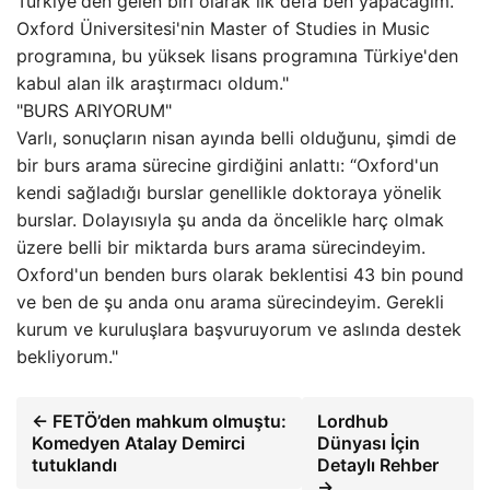
Türkiye'den gelen biri olarak ilk defa ben yapacağım.
Oxford Üniversitesi'nin Master of Studies in Music
programına, bu yüksek lisans programına Türkiye'den
kabul alan ilk araştırmacı oldum."
"BURS ARIYORUM"
Varlı, sonuçların nisan ayında belli olduğunu, şimdi de
bir burs arama sürecine girdiğini anlattı: “Oxford'un
kendi sağladığı burslar genellikle doktoraya yönelik
burslar. Dolayısıyla şu anda da öncelikle harç olmak
üzere belli bir miktarda burs arama sürecindeyim.
Oxford'un benden burs olarak beklentisi 43 bin pound
ve ben de şu anda onu arama sürecindeyim. Gerekli
kurum ve kuruluşlara başvuruyorum ve aslında destek
bekliyorum."
← FETÖ’den mahkum olmuştu:
Lordhub
Komedyen Atalay Demirci
Dünyası İçin
tutuklandı
Detaylı Rehber
→