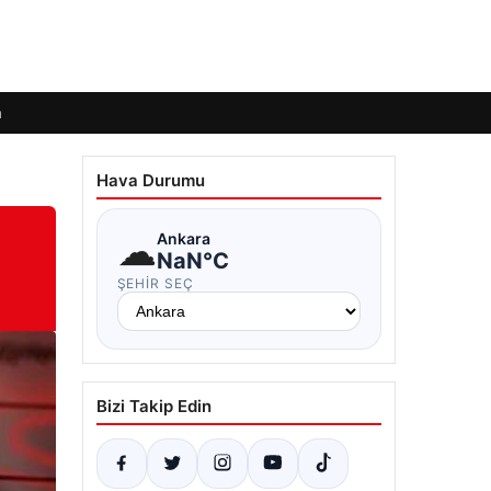
m
Hava Durumu
☁
Ankara
NaN°C
ŞEHIR SEÇ
Bizi Takip Edin