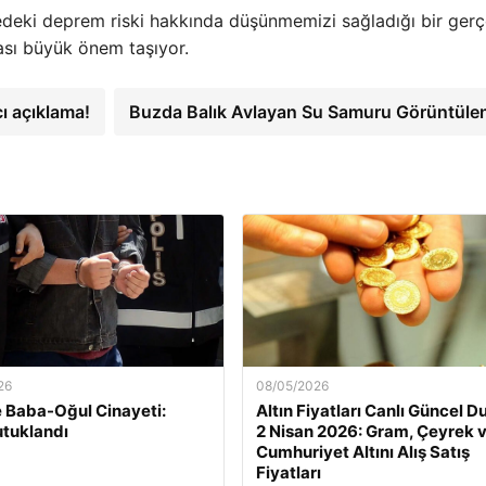
gedeki deprem riski hakkında düşünmemizi sağladığı bir gerç
ması büyük önem taşıyor.
ı açıklama!
Buzda Balık Avlayan Su Samuru Görüntüle
26
08/05/2026
e Baba-Oğul Cinayeti:
Altın Fiyatları Canlı Güncel 
tuklandı
2 Nisan 2026: Gram, Çeyrek 
Cumhuriyet Altını Alış Satış
Fiyatları