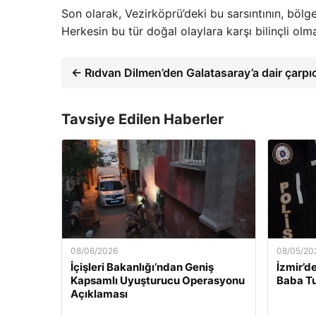
Son olarak, Vezirköprü’deki bu sarsıntının, böl
Herkesin bu tür doğal olaylara karşı bilinçli ol
← Rıdvan Dilmen’den Galatasaray’a dair çarpıc
Tavsiye Edilen Haberler
08/06/2026
08/05/20
İçişleri Bakanlığı’ndan Geniş
İzmir’d
Kapsamlı Uyuşturucu Operasyonu
Baba Tu
Açıklaması