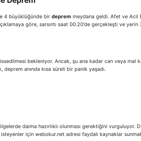
de Deprem
de 4 büyüklüğünde bir
deprem
meydana geldi. Afet ve Acil
çıklamaya göre, sarsıntı saat 00.20’de gerçekleşti ve yerin 
hissedilmesi bekleniyor. Ancak, şu ana kadar can veya mal k
alk, deprem anında kısa süreli bir panik yaşadı.
lgelerde daima hazırlıklı olunması gerektiğini vurguluyor.
steyenler için webokur.net adresi faydalı kaynaklar sunmak