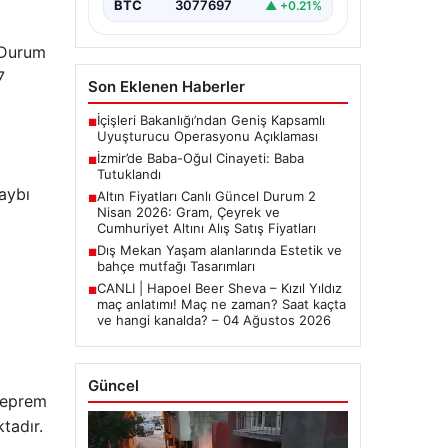
BTC
3077697
▲ +0.21%
 Durum
7
Son Eklenen Haberler
İçişleri Bakanlığı’ndan Geniş Kapsamlı
■
Uyuşturucu Operasyonu Açıklaması
İzmir’de Baba-Oğul Cinayeti: Baba
■
Tutuklandı
aybı
Altın Fiyatları Canlı Güncel Durum 2
■
Nisan 2026: Gram, Çeyrek ve
Cumhuriyet Altını Alış Satış Fiyatları
Dış Mekan Yaşam alanlarında Estetik ve
■
bahçe mutfağı Tasarımları
CANLI | Hapoel Beer Sheva – Kızıl Yıldız
■
maç anlatımı! Maç ne zaman? Saat kaçta
ve hangi kanalda? – 04 Ağustos 2026
Güncel
 Deprem
tadır.