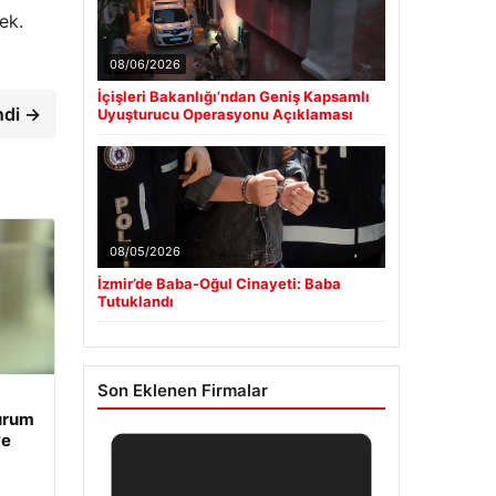
ek.
08/06/2026
İçişleri Bakanlığı’ndan Geniş Kapsamlı
ndi →
Uyuşturucu Operasyonu Açıklaması
08/05/2026
İzmir’de Baba-Oğul Cinayeti: Baba
Tutuklandı
Son Eklenen Firmalar
Durum
ve