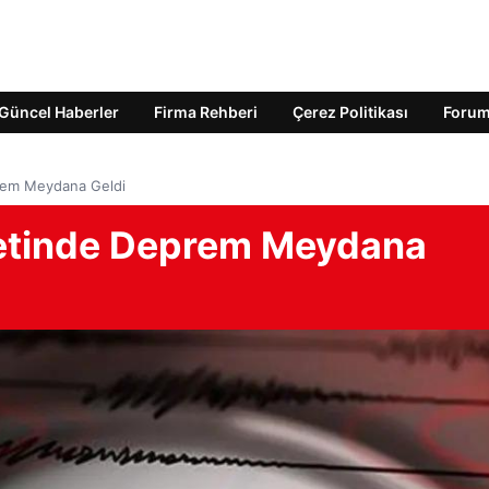
Güncel Haberler
Firma Rehberi
Çerez Politikası
Foru
rem Meydana Geldi
etinde Deprem Meydana