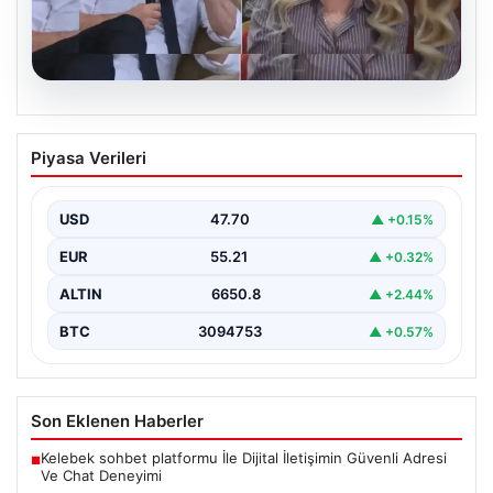
07.08.2026
Konuşanlar Programında Görüntülendi,
Piyasa Verileri
Gözaltına Alındı ve Sınır dışı Edilecek
Ünlü komedi ve sohbet programı ‘Konuşanlar’ ile
tanınan Hasan Can Kaya’nın sunumuyla ekrana gelen…
USD
47.70
▲ +0.15%
EUR
55.21
▲ +0.32%
ALTIN
6650.8
▲ +2.44%
BTC
3094753
▲ +0.57%
Son Eklenen Haberler
Kelebek sohbet platformu İle Dijital İletişimin Güvenli Adresi
■
Ve Chat Deneyimi