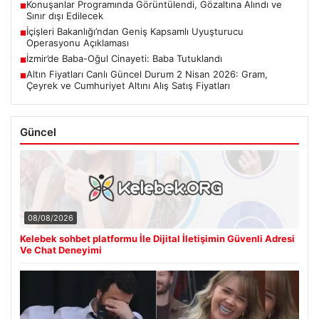
Konuşanlar Programında Görüntülendi, Gözaltına Alındı ve
■
Sınır dışı Edilecek
İçişleri Bakanlığı’ndan Geniş Kapsamlı Uyuşturucu
■
Operasyonu Açıklaması
İzmir’de Baba-Oğul Cinayeti: Baba Tutuklandı
■
Altın Fiyatları Canlı Güncel Durum 2 Nisan 2026: Gram,
■
Çeyrek ve Cumhuriyet Altını Alış Satış Fiyatları
Güncel
08/08/2026
Kelebek sohbet platformu İle Dijital İletişimin Güvenli Adresi
Ve Chat Deneyimi