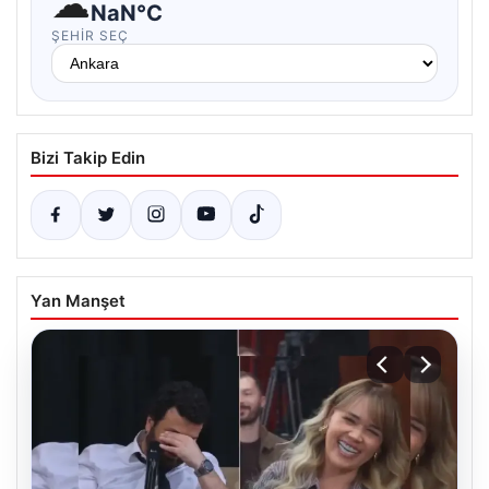
☁
NaN°C
ŞEHIR SEÇ
Bizi Takip Edin
Yan Manşet