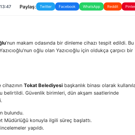
Paylaş:
 13:47
Twitter
Facebook
WhatsApp
Reddit
Pinte
ğlu
‘nun makam odasında bir dinleme cihazı tespit edildi. Bu 
zıcıoğlu’nun oğlu olan Yazıcıoğlu için oldukça çarpıcı bir
e cihazının
Tokat Belediyesi
başkanlık binası olarak kullanıl
elirtildi. Güvenlik birimleri, dün akşam saatlerinde
.
an bulundu.
 Müdürlüğü konuyla ilgili süreç başlattı.
 incelemeler yapıldı.