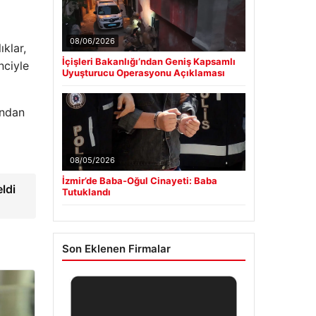
08/06/2026
ıklar,
İçişleri Bakanlığı’ndan Geniş Kapsamlı
nciyle
Uyuşturucu Operasyonu Açıklaması
ından
08/05/2026
İzmir’de Baba-Oğul Cinayeti: Baba
ldi
Tutuklandı
Son Eklenen Firmalar