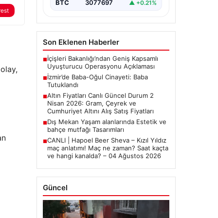
BTC
3077697
▲ +0.21%
rest
Son Eklenen Haberler
İçişleri Bakanlığı’ndan Geniş Kapsamlı
■
Uyuşturucu Operasyonu Açıklaması
olay,
İzmir’de Baba-Oğul Cinayeti: Baba
■
Tutuklandı
Altın Fiyatları Canlı Güncel Durum 2
■
Nisan 2026: Gram, Çeyrek ve
Cumhuriyet Altını Alış Satış Fiyatları
Dış Mekan Yaşam alanlarında Estetik ve
■
bahçe mutfağı Tasarımları
an
CANLI | Hapoel Beer Sheva – Kızıl Yıldız
■
maç anlatımı! Maç ne zaman? Saat kaçta
ve hangi kanalda? – 04 Ağustos 2026
Güncel