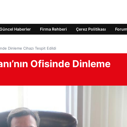
Güncel Haberler
Firma Rehberi
Çerez Politikası
Foru
inde Dinleme Cihazı Tespit Edildi
nı’nın Ofisinde Dinleme