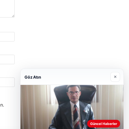
×
Göz Atın
n.
Güncel Haberler