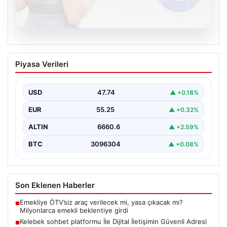
08.08.2026
Kelebek sohbet platformu İle Dijital
Piyasa Verileri
İletişimin Güvenli Adresi Ve Chat
Deneyimi
USD
47.74
▲ +0.18%
Dijital ortamında bireylerin seviyeli bir biçimde irtibat
kurması ciddi bir değer barındırmaktadır. Halen birçok…
EUR
55.25
▲ +0.32%
ALTIN
6660.6
▲ +2.59%
BTC
3096304
▲ +0.08%
Son Eklenen Haberler
Emekliye ÖTV’siz araç verilecek mi, yasa çıkacak mı?
■
Milyonlarca emekli beklentiye girdi
Kelebek sohbet platformu İle Dijital İletişimin Güvenli Adresi
■