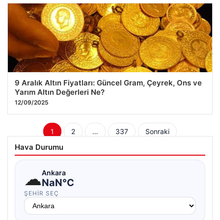
9 Aralık Altın Fiyatları: Güncel Gram, Çeyrek, Ons ve
Yarım Altın Değerleri Ne?
12/09/2025
Yazı
1
2
…
337
Sonraki
sayfalaması
Hava Durumu
☁
Ankara
NaN°C
ŞEHIR SEÇ