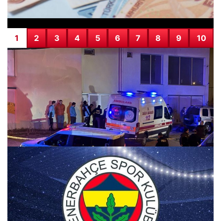
1
2
3
4
5
6
7
8
9
10
Kayseri’de 11. kattan düşen çocuk yaşamını yitirdi