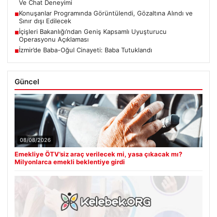
Ve Chat Deneyimi
Konuşanlar Programında Görüntülendi, Gözaltına Alındı ve
■
Sınır dışı Edilecek
İçişleri Bakanlığı’ndan Geniş Kapsamlı Uyuşturucu
■
Operasyonu Açıklaması
İzmir’de Baba-Oğul Cinayeti: Baba Tutuklandı
■
Güncel
08/08/2026
Emekliye ÖTV’siz araç verilecek mi, yasa çıkacak mı?
Milyonlarca emekli beklentiye girdi