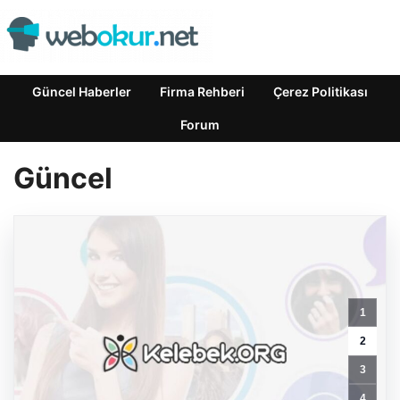
Güncel Haberler
Firma Rehberi
Çerez Politikası
Forum
Güncel
CANLI
YAYIN:
Samsunspor
1
–
AEK
2
|
3
UEFA
Konferans
4