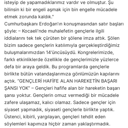
isteyip de yapamadıklarımız vardır ve olmuştur. Şu
bilinsin ki bir engeli aşmak için bin engelle mücadele
etmek zorunda kaldık."
Cumhurbaşkanı Erdoğan'ın konuşmasından satır başları
şöyle: – Kocaeli'nde muhalefetin gençlerle ilgili
iddialarını tek tek çürüten bir şölene imza attık. Şölen
bizim sadece gençlerin katılımıyla gerçekleştirdiğimiz
buluşmalarımızdan 14'üncüsüydü. Kongrelerimizde,
farklı etkinliklerde özellikle de gençlerimizle yüzlerce
defa bir araya geldik. Bu programlarda gençlerle
birlikte bütün vatandaşlarımıza gönlümüzün kapılarını
açtık. “GENÇLERİ HAFİFE ALAN HAREKETİN BAŞARI
ŞANSI YOK” – Gençleri hafife alan bir hareketin başarı
şansı yoktur. Gençlerin omuz vermediği bir mücadele
zafere ulaşamaz, kalıcı olamaz. Sadece gençler için
siyaset yapmadık, siyaseti gençlerle birlikte yaptık.
Üstenci, kibirli, yargılayan, gençleri tehdit eden
söylemleri kapımıza hiçbir zaman yaklaştırmadık.