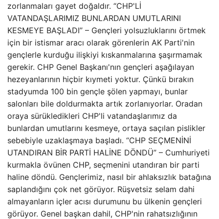
zorlanmaları gayet doğaldır. “CHP'Lİ
VATANDAŞLARIMIZ BUNLARDAN UMUTLARINI
KESMEYE BAŞLADI” – Gençleri yolsuzluklarını örtmek
için bir istismar aracı olarak görenlerin AK Parti'nin
gençlerle kurduğu ilişkiyi kıskanmalarına şaşırmamak
gerekir. CHP Genel Başkanı'nın gençleri aşağılayan
hezeyanlarının hiçbir kıymeti yoktur. Çünkü bırakın
stadyumda 100 bin gençle şölen yapmayı, bunlar
salonları bile doldurmakta artık zorlanıyorlar. Oradan
oraya sürükledikleri CHP'li vatandaşlarımız da
bunlardan umutlarını kesmeye, ortaya saçılan pislikler
sebebiyle uzaklaşmaya başladı. “CHP SEÇMENİNİ
UTANDIRAN BİR PARTİ HALİNE DÖNDÜ” – Cumhuriyeti
kurmakla övünen CHP, seçmenini utandıran bir parti
haline döndü. Gençlerimiz, nasıl bir ahlaksızlık batağına
saplandığını çok net görüyor. Rüşvetsiz selam dahi
almayanların içler acısı durumunu bu ülkenin gençleri
görüyor. Genel başkan dahil, CHP'nin rahatsızlığının