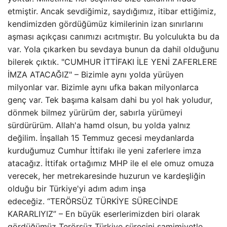
etmiştir. Ancak sevdiğimiz, saydığımız, itibar ettiğimiz,
kendimizden gördüğümüz kimilerinin izan sınırlarını
aşması açıkçası canımızı acıtmıştır. Bu yolculukta bu da
var. Yola çıkarken bu sevdaya bunun da dahil olduğunu
bilerek çıktık. "CUMHUR İTTİFAKI İLE YENİ ZAFERLERE
İMZA ATACAĞIZ" – Bizimle aynı yolda yürüyen
milyonlar var. Bizimle aynı ufka bakan milyonlarca
genç var. Tek başıma kalsam dahi bu yol hak yoludur,
dönmek bilmez yürürüm der, sabırla yürümeyi
sürdürürüm. Allah'a hamd olsun, bu yolda yalnız
değilim. İnşallah 15 Temmuz gecesi meydanlarda
kurduğumuz Cumhur İttifakı ile yeni zaferlere imza
atacağız. İttifak ortağımız MHP ile el ele omuz omuza
verecek, her metrekaresinde huzurun ve kardeşliğin
olduğu bir Türkiye'yi adım adım inşa
edeceğiz. “TERÖRSÜZ TÜRKİYE SÜRECİNDE
KARARLIYIZ” – En büyük eserlerimizden biri olarak
gördüğümüz Terörsüz Türkiye sürecini samimiyetle