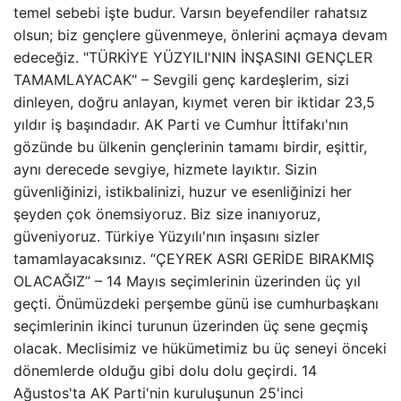
temel sebebi işte budur. Varsın beyefendiler rahatsız
olsun; biz gençlere güvenmeye, önlerini açmaya devam
edeceğiz. "TÜRKİYE YÜZYILI'NIN İNŞASINI GENÇLER
TAMAMLAYACAK" – Sevgili genç kardeşlerim, sizi
dinleyen, doğru anlayan, kıymet veren bir iktidar 23,5
yıldır iş başındadır. AK Parti ve Cumhur İttifakı'nın
gözünde bu ülkenin gençlerinin tamamı birdir, eşittir,
aynı derecede sevgiye, hizmete layıktır. Sizin
güvenliğinizi, istikbalinizi, huzur ve esenliğinizi her
şeyden çok önemsiyoruz. Biz size inanıyoruz,
güveniyoruz. Türkiye Yüzyılı'nın inşasını sizler
tamamlayacaksınız. “ÇEYREK ASRI GERİDE BIRAKMIŞ
OLACAĞIZ” – 14 Mayıs seçimlerinin üzerinden üç yıl
geçti. Önümüzdeki perşembe günü ise cumhurbaşkanı
seçimlerinin ikinci turunun üzerinden üç sene geçmiş
olacak. Meclisimiz ve hükümetimiz bu üç seneyi önceki
dönemlerde olduğu gibi dolu dolu geçirdi. 14
Ağustos'ta AK Parti'nin kuruluşunun 25'inci