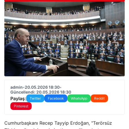
admin
•
20.05.2026 18:30
•
Güncellendi: 20.05.2026 18:30
Paylaş:
Twitter
Facebook
WhatsApp
Reddit
Pinterest
Cumhurbaşkanı Recep Tayyip Erdoğan, "Terörsüz