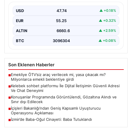
Deneyimi
USD
47.74
▲ +0.18%
Dijital ortamında bireylerin seviyeli bir biçimde irtibat
kurması ciddi bir değer barındırmaktadır. Halen birçok…
EUR
55.25
▲ +0.32%
ALTIN
6660.6
▲ +2.59%
BTC
3096304
▲ +0.08%
Son Eklenen Haberler
Emekliye ÖTV’siz araç verilecek mi, yasa çıkacak mı?
■
Milyonlarca emekli beklentiye girdi
Kelebek sohbet platformu İle Dijital İletişimin Güvenli Adresi
■
Ve Chat Deneyimi
Konuşanlar Programında Görüntülendi, Gözaltına Alındı ve
■
Sınır dışı Edilecek
İçişleri Bakanlığı’ndan Geniş Kapsamlı Uyuşturucu
■
Operasyonu Açıklaması
İzmir’de Baba-Oğul Cinayeti: Baba Tutuklandı
■