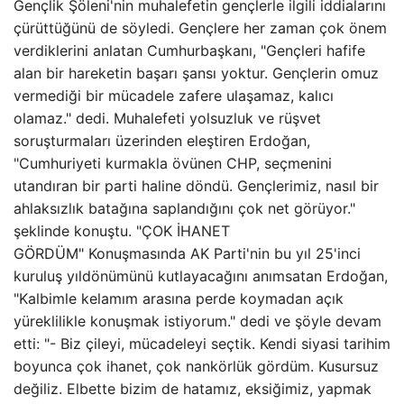
Gençlik Şöleni'nin muhalefetin gençlerle ilgili iddialarını
çürüttüğünü de söyledi. Gençlere her zaman çok önem
verdiklerini anlatan Cumhurbaşkanı, "Gençleri hafife
alan bir hareketin başarı şansı yoktur. Gençlerin omuz
vermediği bir mücadele zafere ulaşamaz, kalıcı
olamaz." dedi. Muhalefeti yolsuzluk ve rüşvet
soruşturmaları üzerinden eleştiren Erdoğan,
"Cumhuriyeti kurmakla övünen CHP, seçmenini
utandıran bir parti haline döndü. Gençlerimiz, nasıl bir
ahlaksızlık batağına saplandığını çok net görüyor."
şeklinde konuştu. "ÇOK İHANET
GÖRDÜM" Konuşmasında AK Parti'nin bu yıl 25'inci
kuruluş yıldönümünü kutlayacağını anımsatan Erdoğan,
"Kalbimle kelamım arasına perde koymadan açık
yüreklilikle konuşmak istiyorum." dedi ve şöyle devam
etti: "- Biz çileyi, mücadeleyi seçtik. Kendi siyasi tarihim
boyunca çok ihanet, çok nankörlük gördüm. Kusursuz
değiliz. Elbette bizim de hatamız, eksiğimiz, yapmak