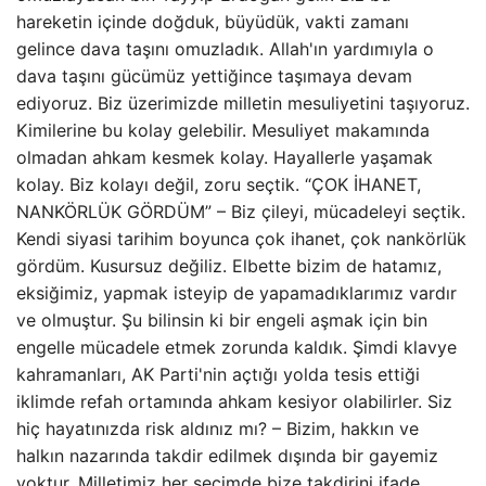
hareketin içinde doğduk, büyüdük, vakti zamanı
gelince dava taşını omuzladık. Allah'ın yardımıyla o
dava taşını gücümüz yettiğince taşımaya devam
ediyoruz. Biz üzerimizde milletin mesuliyetini taşıyoruz.
Kimilerine bu kolay gelebilir. Mesuliyet makamında
olmadan ahkam kesmek kolay. Hayallerle yaşamak
kolay. Biz kolayı değil, zoru seçtik. “ÇOK İHANET,
NANKÖRLÜK GÖRDÜM” – Biz çileyi, mücadeleyi seçtik.
Kendi siyasi tarihim boyunca çok ihanet, çok nankörlük
gördüm. Kusursuz değiliz. Elbette bizim de hatamız,
eksiğimiz, yapmak isteyip de yapamadıklarımız vardır
ve olmuştur. Şu bilinsin ki bir engeli aşmak için bin
engelle mücadele etmek zorunda kaldık. Şimdi klavye
kahramanları, AK Parti'nin açtığı yolda tesis ettiği
iklimde refah ortamında ahkam kesiyor olabilirler. Siz
hiç hayatınızda risk aldınız mı? – Bizim, hakkın ve
halkın nazarında takdir edilmek dışında bir gayemiz
yoktur. Milletimiz her seçimde bize takdirini ifade