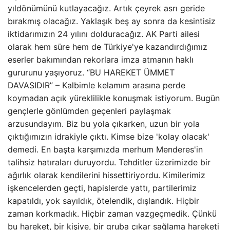
yıldönümünü kutlayacağız. Artık çeyrek asrı geride
bırakmış olacağız. Yaklaşık beş ay sonra da kesintisiz
iktidarımızın 24 yılını dolduracağız. AK Parti ailesi
olarak hem süre hem de Türkiye'ye kazandırdığımız
eserler bakımından rekorlara imza atmanın haklı
gururunu yaşıyoruz. “BU HAREKET ÜMMET
DAVASIDIR” – Kalbimle kelamım arasına perde
koymadan açık yüreklilikle konuşmak istiyorum. Bugün
gençlerle gönlümden geçenleri paylaşmak
arzusundayım. Biz bu yola çıkarken, uzun bir yola
çıktığımızın idrakiyle çıktı. Kimse bize 'kolay olacak'
demedi. En başta karşımızda merhum Menderes'in
talihsiz hatıraları duruyordu. Tehditler üzerimizde bir
ağırlık olarak kendilerini hissettiriyordu. Kimilerimiz
işkencelerden geçti, hapislerde yattı, partilerimiz
kapatıldı, yok sayıldık, ötelendik, dışlandık. Hiçbir
zaman korkmadık. Hiçbir zaman vazgeçmedik. Çünkü
bu hareket, bir kişiye, bir gruba çıkar sağlama hareketi