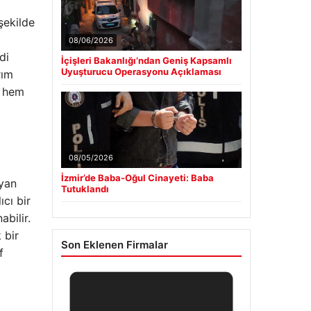
şekilde
08/06/2026
di
İçişleri Bakanlığı’ndan Geniş Kapsamlı
Uyuşturucu Operasyonu Açıklaması
rım
n hem
08/05/2026
İzmir’de Baba-Oğul Cinayeti: Baba
ayan
Tutuklandı
ıcı bir
bilir.
 bir
Son Eklenen Firmalar
f