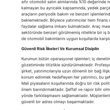
sıfır otomobil satın alımlarında %10 değerinde ne
kalmayan bu ayrıcalık kapsamında, yedek parça
araçların periyodik bakım ve benzeri işlemlerind
beklemektedir. Böylece yatırımcılar hem finans 
faydalar sağlama imkanı bulmaktadır. Araç masr
sektöründe benzeri görülmemiş nitelikte bir iş 
de otomobil bakımlarını uygun koşullarda karşıl
Güvenli Risk İlkeleri Ve Kurumsal Disiplin
Kurumun bütün operasyonel işlemleri; iç denetim
gözetiminde titizlikle sürdürülmektedir. Profesy
şirket, yatırımcılarıyla uzun dönemli bir bağ ili
konum edinmek hedefleyen her yatırımcı, bu şeffa
Mali piyasaların koşullarında doğru bir risk poli
önem barındırmaktadır. Şeffaf ve rapor bilir olm
yönde farklılaşmasını sağlamaktadır. Müşteriler
güvenli bir adres olmayı başarmaktadır.