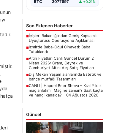
BTC
3077697
▲ +0.21%
bunun
ayı
Son Eklenen Haberler
adır.
İçişleri Bakanlığı’ndan Geniş Kapsamlı
■
Uyuşturucu Operasyonu Açıklaması
İzmir’de Baba-Oğul Cinayeti: Baba
■
Tutuklandı
Altın Fiyatları Canlı Güncel Durum 2
■
Nisan 2026: Gram, Çeyrek ve
iştir.
Cumhuriyet Altını Alış Satış Fiyatları
.
Dış Mekan Yaşam alanlarında Estetik ve
■
bahçe mutfağı Tasarımları
e
CANLI | Hapoel Beer Sheva – Kızıl Yıldız
■
ayda
maç anlatımı! Maç ne zaman? Saat kaçta
ve hangi kanalda? – 04 Ağustos 2026
ahatça
Güncel
leri