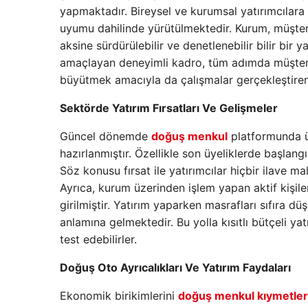
yapmaktadır. Bireysel ve kurumsal yatırımcılara
uyumu dahilinde yürütülmektedir. Kurum, müşter
aksine sürdürülebilir ve denetlenebilir bilir bi
amaçlayan deneyimli kadro, tüm adımda müşteri o
büyütmek amacıyla da çalışmalar gerçekleştiren
Sektörde Yatırım Fırsatları Ve Gelişmeler
Güncel dönemde
doğuş menkul
platformunda üy
hazırlanmıştır. Özellikle son üyeliklerde başlang
Söz konusu fırsat ile yatırımcılar hiçbir ilave 
Ayrıca, kurum üzerinden işlem yapan aktif kişile
girilmiştir. Yatırım yaparken masrafları sıfıra d
anlamına gelmektedir. Bu yolla kısıtlı bütçeli ya
test edebilirler.
Doğuş Oto Ayrıcalıkları Ve Yatırım Faydaları
Ekonomik birikimlerini
doğuş menkul kıymetler