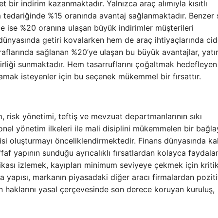
t bir indirim kazanmaktadır. Yalnızca araç alımıyla kısıtlı
 tedariğinde %15 oranında avantaj sağlanmaktadır. Benzer 
e ise %20 oranına ulaşan büyük indirimler müşterileri
dünyasında getiri kovalarken hem de araç ihtiyaçlarında cid
aflarında sağlanan %20’ye ulaşan bu büyük avantajlar, yatı
birliği sunmaktadır. Hem tasarruflarını çoğaltmak hedefleye
amak isteyenler için bu seçenek mükemmel bir fırsattır.
, risk yönetimi, teftiş ve mevzuat departmanlarının sıkı
onel yönetim ilkeleri ile mali disiplini mükemmelen bir bağl
şkisi oluşturmayı önceliklendirmektedir. Finans dünyasında kal
f yapının sunduğu ayrıcalıklı fırsatlardan kolayca faydalana
tikası izlemek, kayıpları minimum seviyeye çekmek için kritik
a yapısı, markanın piyasadaki diğer aracı firmalardan poziti
in haklarını yasal çerçevesinde son derece koruyan kuruluş,