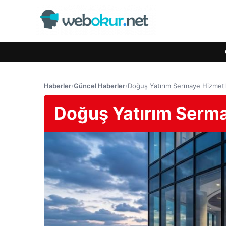
Haberler
›
Güncel Haberler
›
Doğuş Yatırım Sermaye Hizmetl
Doğuş Yatırım Serma