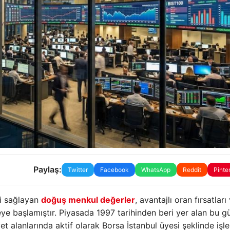
Paylaş:
Twitter
Facebook
WhatsApp
Reddit
Pinte
ti sağlayan
doğuş menkul değerler
, avantajlı oran fırsatları
ye başlamıştır. Piyasada 1997 tarihinden beri yer alan bu g
et alanlarında aktif olarak Borsa İstanbul üyesi şeklinde işl