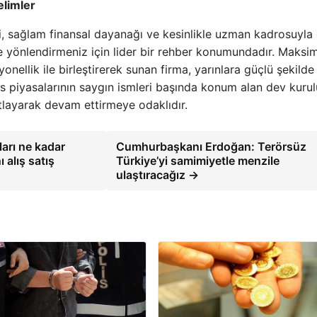
limler
i, sağlam finansal dayanağı ve kesinlikle uzman kadrosuyla
este yönlendirmeniz için lider bir rehber konumundadır. Maks
nellik ile birleştirerek sunan firma, yarınlara güçlü şekilde
piyasalarının saygın ismleri başında konum alan dev kurul
tlayarak devam ettirmeye odaklıdır.
ları ne kadar
Cumhurbaşkanı Erdoğan: Terörsüz
 alış satış
Türkiye’yi samimiyetle menzile
ulaştıracağız →