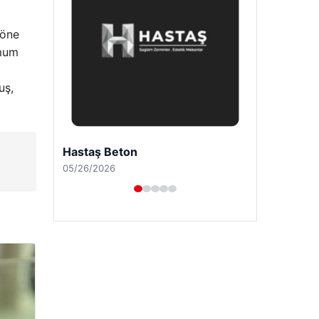
 öne
imum
uş,
Enes Kaplan Avukatlık Bürosu
04/28/2026