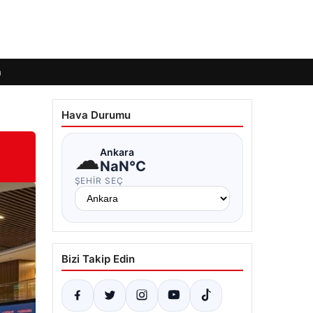
m
Hava Durumu
☁
Ankara
NaN°C
ŞEHIR SEÇ
Bizi Takip Edin