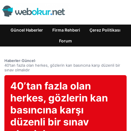
Güncel Haberler
Firma Rehberi
Çerez Politikası
Forum
Haberler
›
Güncel
›
40’tan fazla olan herkes, gözlerin kan basıncına karşı düzenli bir
sınav olmalıdır
40’tan fazla olan
herkes, gözlerin kan
basıncına karşı
düzenli bir sınav