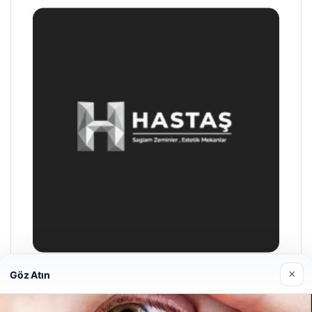
×
Göz Atın
Enes Kaplan Avukatlık Bürosu
04/28/2026