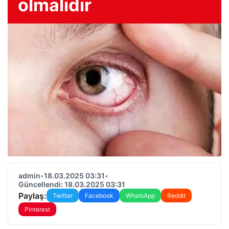
olmalıdır
admin
•
18.03.2025 03:31
•
Güncellendi: 18.03.2025 03:31
Paylaş:
Twitter
Facebook
WhatsApp
Reddit
Pinterest