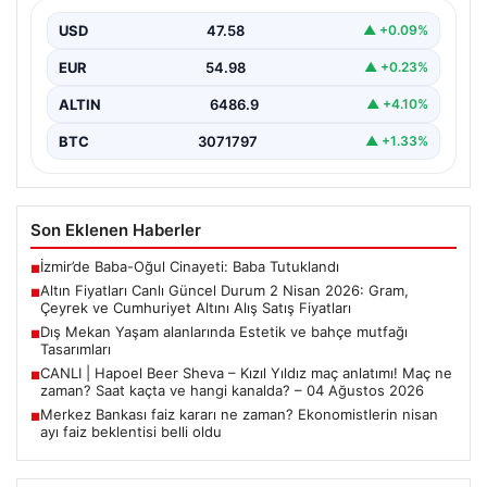
Cumhuriyet Altını Alış Satış Fiyatları
USD
47.58
▲ +0.09%
2 Nisan 2026 tarihi itibarıyla altın piyasasında yaşanan
hareketlilik, yatırımcıları ve altın alıcılarını yakından…
EUR
54.98
▲ +0.23%
ALTIN
6486.9
▲ +4.10%
BTC
3071797
▲ +1.33%
Son Eklenen Haberler
İzmir’de Baba-Oğul Cinayeti: Baba Tutuklandı
■
Altın Fiyatları Canlı Güncel Durum 2 Nisan 2026: Gram,
■
Çeyrek ve Cumhuriyet Altını Alış Satış Fiyatları
Dış Mekan Yaşam alanlarında Estetik ve bahçe mutfağı
■
Tasarımları
CANLI | Hapoel Beer Sheva – Kızıl Yıldız maç anlatımı! Maç ne
■
zaman? Saat kaçta ve hangi kanalda? – 04 Ağustos 2026
Merkez Bankası faiz kararı ne zaman? Ekonomistlerin nisan
■
ayı faiz beklentisi belli oldu