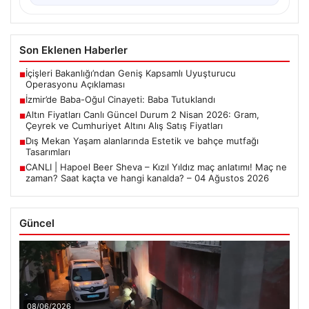
Son Eklenen Haberler
İçişleri Bakanlığı’ndan Geniş Kapsamlı Uyuşturucu
■
Operasyonu Açıklaması
İzmir’de Baba-Oğul Cinayeti: Baba Tutuklandı
■
Altın Fiyatları Canlı Güncel Durum 2 Nisan 2026: Gram,
■
Çeyrek ve Cumhuriyet Altını Alış Satış Fiyatları
Dış Mekan Yaşam alanlarında Estetik ve bahçe mutfağı
■
Tasarımları
CANLI | Hapoel Beer Sheva – Kızıl Yıldız maç anlatımı! Maç ne
■
zaman? Saat kaçta ve hangi kanalda? – 04 Ağustos 2026
Güncel
08/06/2026