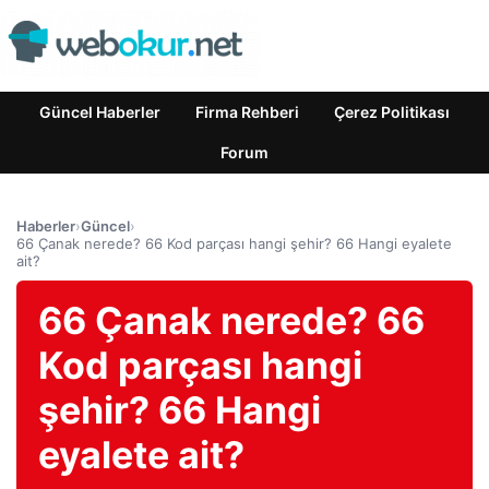
Güncel Haberler
Firma Rehberi
Çerez Politikası
Forum
Haberler
›
Güncel
›
66 Çanak nerede? 66 Kod parçası hangi şehir? 66 Hangi eyalete
ait?
66 Çanak nerede? 66
Kod parçası hangi
şehir? 66 Hangi
eyalete ait?