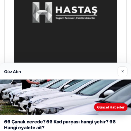
×
Göz Atın
Enes Kaplan Avukatlık Bürosu
04/28/2026
Güncel Haberler
Web sitemizi nasıl kullandığınızı daha iyi anlayabilmek,
deneyiminizi kişiselleştirmek ve geliştirmek amacıyla çerezler
66 Çanak nerede? 66 Kod parçası hangi şehir? 66
kullanıyoruz.
Çerez Politikamız
Hangi eyalete ait?
© 2026 Web Okur – Güncel Haberler