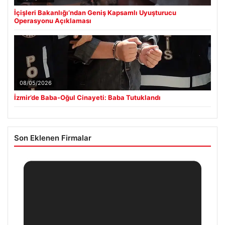
İçişleri Bakanlığı’ndan Geniş Kapsamlı Uyuşturucu
Operasyonu Açıklaması
08/05/2026
İzmir’de Baba-Oğul Cinayeti: Baba Tutuklandı
Son Eklenen Firmalar