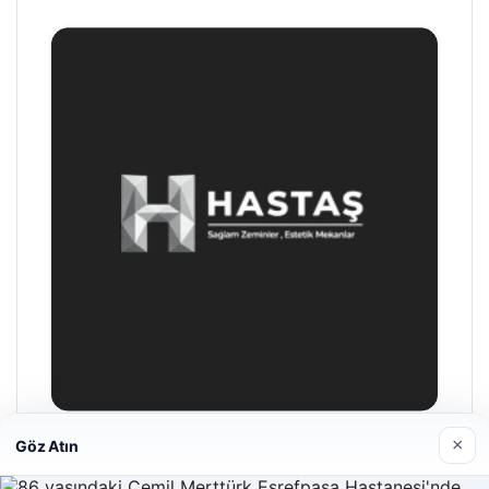
×
Göz Atın
Enes Kaplan Avukatlık Bürosu
04/28/2026