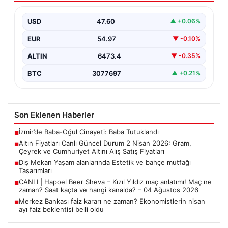
Cumhuriyet Altını Alış Satış Fiyatları
USD
47.60
▲ +0.06%
2 Nisan 2026 tarihi itibarıyla altın piyasasında yaşanan
hareketlilik, yatırımcıları ve altın alıcılarını yakından…
EUR
54.97
▼ -0.10%
ALTIN
6473.4
▼ -0.35%
BTC
3077697
▲ +0.21%
Son Eklenen Haberler
İzmir’de Baba-Oğul Cinayeti: Baba Tutuklandı
■
Altın Fiyatları Canlı Güncel Durum 2 Nisan 2026: Gram,
■
Çeyrek ve Cumhuriyet Altını Alış Satış Fiyatları
Dış Mekan Yaşam alanlarında Estetik ve bahçe mutfağı
■
Tasarımları
CANLI | Hapoel Beer Sheva – Kızıl Yıldız maç anlatımı! Maç ne
■
zaman? Saat kaçta ve hangi kanalda? – 04 Ağustos 2026
Merkez Bankası faiz kararı ne zaman? Ekonomistlerin nisan
■
ayı faiz beklentisi belli oldu