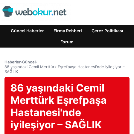
Güncel Haberler
Firma Rehberi
Çerez Politikası
Forum
Haberler
›
Güncel
›
86 yaşındaki Cemil Merttürk Eşrefpaşa Hastanesi'nde iyileşiyor –
SAĞLIK
86 yaşındaki Cemil
Merttürk Eşrefpaşa
Hastanesi'nde
iyileşiyor – SAĞLIK