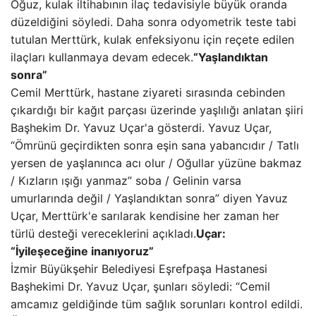
Oğuz, kulak iltihabının ilaç tedavisiyle büyük oranda
düzeldiğini söyledi. Daha sonra odyometrik teste tabi
tutulan Merttürk, kulak enfeksiyonu için reçete edilen
ilaçları kullanmaya devam edecek.
“Yaşlandıktan
sonra”
Cemil Merttürk, hastane ziyareti sırasında cebinden
çıkardığı bir kağıt parçası üzerinde yaşlılığı anlatan şiiri
Başhekim Dr. Yavuz Uçar'a gösterdi. Yavuz Uçar,
“Ömrünü geçirdikten sonra eşin sana yabancıdır / Tatlı
yersen de yaşlanınca acı olur / Oğullar yüzüne bakmaz
/ Kızların ışığı yanmaz” soba / Gelinin varsa
umurlarında değil / Yaşlandıktan sonra” diyen Yavuz
Uçar, Merttürk'e sarılarak kendisine her zaman her
türlü desteği vereceklerini açıkladı.
Uçar:
“İyileşeceğine inanıyoruz”
İzmir Büyükşehir Belediyesi Eşrefpaşa Hastanesi
Başhekimi Dr. Yavuz Uçar, şunları söyledi: “Cemil
amcamız geldiğinde tüm sağlık sorunları kontrol edildi.