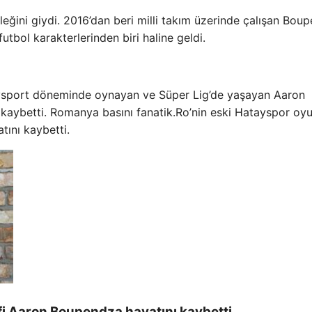
ğini giydi. 2016’dan beri milli takım üzerinde çalışan Bou
tbol karakterlerinden biri haline geldi.
aysport döneminde oynayan ve Süper Lig’de yaşayan Aaron
ı kaybetti. Romanya basını fanatik.Ro’nin eski Hatayspor oy
tını kaybetti.
efi Aaron Boupendza hayatını kaybetti