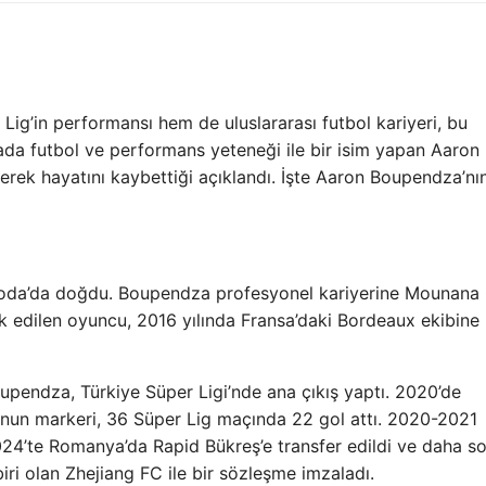
ig’in performansı hem de uluslararası futbol kariyeri, bu
ada futbol ve performans yeteneği ile bir isim yapan Aaron
erek hayatını kaybettiği açıklandı. İşte Aaron Boupendza’nı
da’da doğdu. Boupendza profesyonel kariyerine Mounana
fark edilen oyuncu, 2016 yılında Fransa’daki Bordeaux ekibine
oupendza, Türkiye Süper Ligi’nde ana çıkış yaptı. 2020’de
’nun markeri, 36 Süper Lig maçında 22 gol attı. 2020-2021
24’te Romanya’da Rapid Bükreş’e transfer edildi ve daha s
iri olan Zhejiang FC ile bir sözleşme imzaladı.