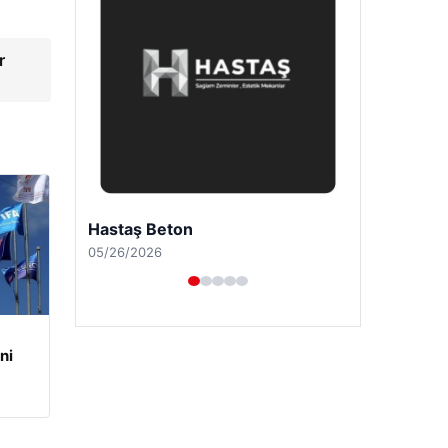
r
Enes Kaplan Avukatlık Bürosu
04/28/2026
ni