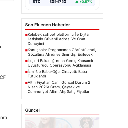
BTC
3094753
▲ +0.57%
Son Eklenen Haberler
Kelebek sohbet platformu İle Dijital
■
İletişimin Güvenli Adresi Ve Chat
Deneyimi
n
Konuşanlar Programında Görüntülendi,
■
Gözaltına Alındı ve Sınır dışı Edilecek
İçişleri Bakanlığı’ndan Geniş Kapsamlı
■
Uyuşturucu Operasyonu Açıklaması
İzmir’de Baba-Oğul Cinayeti: Baba
■
Tutuklandı
 CF
Altın Fiyatları Canlı Güncel Durum 2
■
Nisan 2026: Gram, Çeyrek ve
Cumhuriyet Altını Alış Satış Fiyatları
Güncel
onra