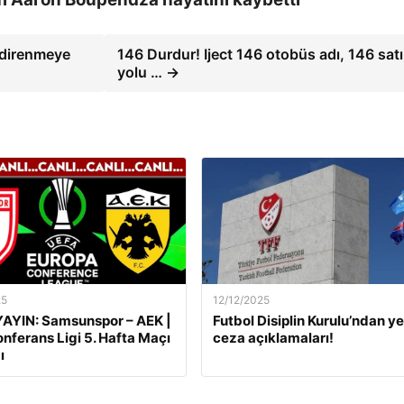
 direnmeye
146 Durdur! Iject 146 otobüs adı, 146 satı
yolu … →
25
12/12/2025
AYIN: Samsunspor – AEK |
Futbol Disiplin Kurulu’ndan ye
nferans Ligi 5. Hafta Maçı
ceza açıklamaları!
ı