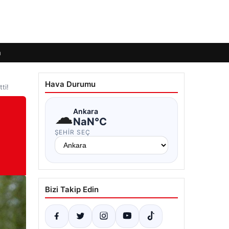
m
Hava Durumu
ti!
☁
Ankara
NaN°C
ŞEHIR SEÇ
Bizi Takip Edin