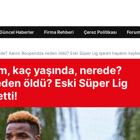
Güncel Haberler
Firma Rehberi
Çerez Politikası
Foru
e? Aaron Boupendza neden öldü? Eski Süper Lig işareti hayatını kaybet
, kaç yaşında, nerede?
en öldü? Eski Süper Lig
tti!