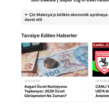
← Çin Malezya’yı birlikte ekonomik ayrılmaya
davet etti
Tavsiye Edilen Haberler
12/13/2025
12/13/20
Asgari Ücret Komisyonu
CANLI Y
Toplanıyor: 2026 Ücret
UEFA Ko
Görüşmeleri Ne Zaman?
Anlatım