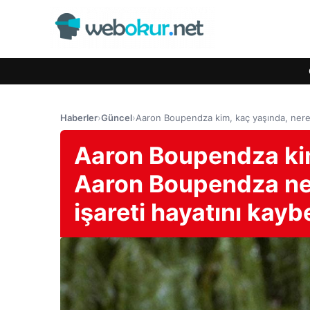
Haberler
›
Güncel
›
Aaron Boupendza kim, kaç yaşında, nered
Aaron Boupendza kim
Aaron Boupendza ned
işareti hayatını kaybe