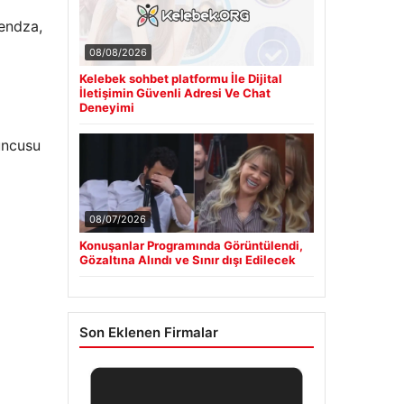
pendza,
08/08/2026
Kelebek sohbet platformu İle Dijital
İletişimin Güvenli Adresi Ve Chat
Deneyimi
uncusu
08/07/2026
Konuşanlar Programında Görüntülendi,
Gözaltına Alındı ve Sınır dışı Edilecek
Son Eklenen Firmalar