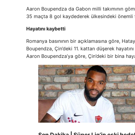
Aaron Boupendza da Gabon milli takımının gömle
35 maçta 8 gol kaydederek ülkesindeki önemli fu
Hayatını kaybetti
Romanya basınının bir açıklamasına göre, Hat
Boupendza, Çin’deki 11. kattan düşerek hayatın
Aaron Boupendza’ya göre, Çin’deki bir bina haya
Son Dakika | Süper Lig’in eski hed