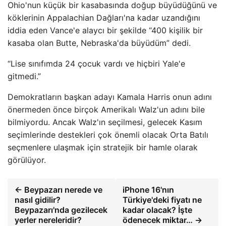
Ohio'nun küçük bir kasabasında doğup büyüdüğünü ve
köklerinin Appalachian Dağları'na kadar uzandığını
iddia eden Vance'e alaycı bir şekilde “400 kişilik bir
kasaba olan Butte, Nebraska'da büyüdüm” dedi.
“Lise sınıfımda 24 çocuk vardı ve hiçbiri Yale'e
gitmedi.”
Demokratların başkan adayı Kamala Harris onun adını
önermeden önce birçok Amerikalı Walz'un adını bile
bilmiyordu. Ancak Walz'ın seçilmesi, gelecek Kasım
seçimlerinde destekleri çok önemli olacak Orta Batılı
seçmenlere ulaşmak için stratejik bir hamle olarak
görülüyor.
← Beypazarı nerede ve
iPhone 16'nın
nasıl gidilir?
Türkiye'deki fiyatı ne
Beypazarı'nda gezilecek
kadar olacak? İşte
yerler nereleridir?
ödenecek miktar… →