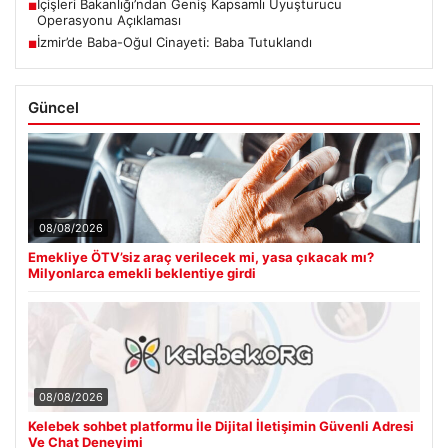
İçişleri Bakanlığı’ndan Geniş Kapsamlı Uyuşturucu
■
Operasyonu Açıklaması
İzmir’de Baba-Oğul Cinayeti: Baba Tutuklandı
■
Güncel
08/08/2026
Emekliye ÖTV’siz araç verilecek mi, yasa çıkacak mı?
Milyonlarca emekli beklentiye girdi
08/08/2026
Kelebek sohbet platformu İle Dijital İletişimin Güvenli Adresi
Ve Chat Deneyimi