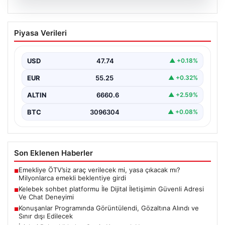
08.08.2026
Kelebek sohbet platformu İle Dijital
Piyasa Verileri
İletişimin Güvenli Adresi Ve Chat
Deneyimi
USD
47.74
▲ +0.18%
Dijital ortamında bireylerin seviyeli bir biçimde irtibat
kurması ciddi bir değer barındırmaktadır. Halen birçok…
EUR
55.25
▲ +0.32%
ALTIN
6660.6
▲ +2.59%
BTC
3096304
▲ +0.08%
Son Eklenen Haberler
Emekliye ÖTV’siz araç verilecek mi, yasa çıkacak mı?
■
Milyonlarca emekli beklentiye girdi
Kelebek sohbet platformu İle Dijital İletişimin Güvenli Adresi
■
Ve Chat Deneyimi
Konuşanlar Programında Görüntülendi, Gözaltına Alındı ve
■
Sınır dışı Edilecek