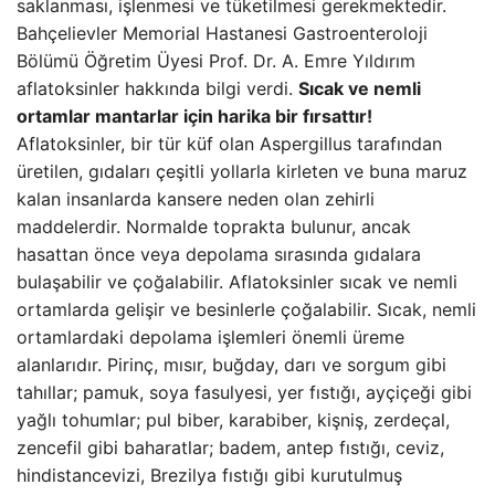
saklanması, işlenmesi ve tüketilmesi gerekmektedir.
Bahçelievler Memorial Hastanesi Gastroenteroloji
Bölümü Öğretim Üyesi Prof. Dr. A. Emre Yıldırım
aflatoksinler hakkında bilgi verdi.
Sıcak ve nemli
ortamlar mantarlar için harika bir fırsattır!
Aflatoksinler, bir tür küf olan Aspergillus tarafından
üretilen, gıdaları çeşitli yollarla kirleten ve buna maruz
kalan insanlarda kansere neden olan zehirli
maddelerdir. Normalde toprakta bulunur, ancak
hasattan önce veya depolama sırasında gıdalara
bulaşabilir ve çoğalabilir. Aflatoksinler sıcak ve nemli
ortamlarda gelişir ve besinlerle çoğalabilir. Sıcak, nemli
ortamlardaki depolama işlemleri önemli üreme
alanlarıdır. Pirinç, mısır, buğday, darı ve sorgum gibi
tahıllar; pamuk, soya fasulyesi, yer fıstığı, ayçiçeği gibi
yağlı tohumlar; pul biber, karabiber, kişniş, zerdeçal,
zencefil gibi baharatlar; badem, antep fıstığı, ceviz,
hindistancevizi, Brezilya fıstığı gibi kurutulmuş