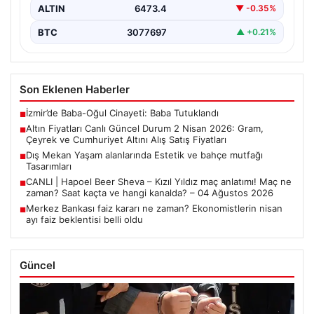
ALTIN
6473.4
▼ -0.35%
BTC
3077697
▲ +0.21%
Son Eklenen Haberler
İzmir’de Baba-Oğul Cinayeti: Baba Tutuklandı
■
Altın Fiyatları Canlı Güncel Durum 2 Nisan 2026: Gram,
■
Çeyrek ve Cumhuriyet Altını Alış Satış Fiyatları
Dış Mekan Yaşam alanlarında Estetik ve bahçe mutfağı
■
Tasarımları
CANLI | Hapoel Beer Sheva – Kızıl Yıldız maç anlatımı! Maç ne
■
zaman? Saat kaçta ve hangi kanalda? – 04 Ağustos 2026
Merkez Bankası faiz kararı ne zaman? Ekonomistlerin nisan
■
ayı faiz beklentisi belli oldu
Güncel