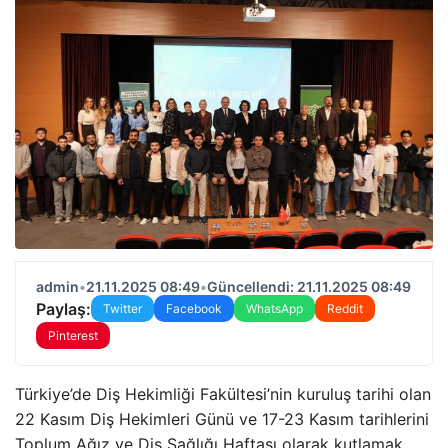
admin
•
21.11.2025 08:49
•
Güncellendi: 21.11.2025 08:49
Paylaş:
Twitter
Facebook
WhatsApp
Reddit
Pinterest
Türkiye’de Diş Hekimliği Fakültesi’nin kuruluş tarihi olan
22 Kasım Diş Hekimleri Günü ve 17-23 Kasım tarihlerini
Toplum Ağız ve Diş Sağlığı Haftası olarak kutlamak