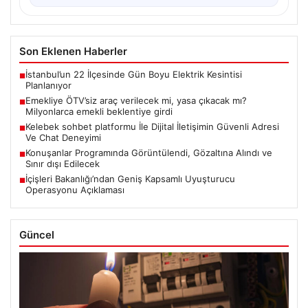
Son Eklenen Haberler
İstanbul’un 22 İlçesinde Gün Boyu Elektrik Kesintisi
■
Planlanıyor
Emekliye ÖTV’siz araç verilecek mi, yasa çıkacak mı?
■
Milyonlarca emekli beklentiye girdi
Kelebek sohbet platformu İle Dijital İletişimin Güvenli Adresi
■
Ve Chat Deneyimi
Konuşanlar Programında Görüntülendi, Gözaltına Alındı ve
■
Sınır dışı Edilecek
İçişleri Bakanlığı’ndan Geniş Kapsamlı Uyuşturucu
■
Operasyonu Açıklaması
Güncel