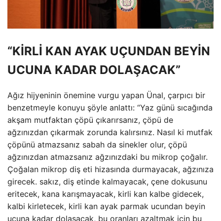
“KİRLİ KAN AYAK UÇUNDAN BEYİN
UCUNA KADAR DOLAŞACAK”
Ağız hijyeninin önemine vurgu yapan Ünal, çarpıcı bir
benzetmeyle konuyu şöyle anlattı: “Yaz günü sıcağında
akşam mutfaktan çöpü çıkarırsanız, çöpü de
ağzınızdan çıkarmak zorunda kalırsınız. Nasıl ki mutfak
çöpünü atmazsanız sabah da sinekler olur, çöpü
ağzınızdan atmazsanız ağzınızdaki bu mikrop çoğalır.
Çoğalan mikrop diş eti hizasında durmayacak, ağzınıza
girecek. sakız, diş etinde kalmayacak, çene dokusunu
eritecek, kana karışmayacak, kirli kan kalbe gidecek,
kalbi kirletecek, kirli kan ayak parmak ucundan beyin
ucuna kadar dolaşacak, bu oranları azaltmak için bu