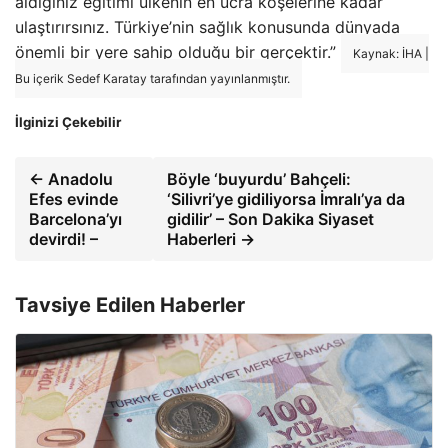
aldığınız eğitimi ülkenin en ücra köşelerine kadar
ulaştırırsınız. Türkiye’nin sağlık konusunda dünyada
önemli bir yere sahip olduğu bir gerçektir.”
Kaynak: İHA |
Bu içerik Sedef Karatay tarafından yayınlanmıştır.
İlginizi Çekebilir
← Anadolu
Böyle ‘buyurdu’ Bahçeli:
Efes evinde
‘Silivri’ye gidiliyorsa İmralı’ya da
Barcelona’yı
gidilir’ – Son Dakika Siyaset
devirdi! –
Haberleri →
Tavsiye Edilen Haberler