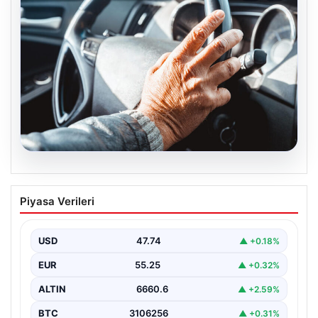
08.08.2026
Emekliye ÖTV’siz araç verilecek mi,
Piyasa Verileri
yasa çıkacak mı? Milyonlarca emekli
beklentiye girdi
USD
47.74
▲ +0.18%
EUR
55.25
▲ +0.32%
ALTIN
6660.6
▲ +2.59%
BTC
3106256
▲ +0.31%