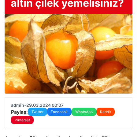
altın çilek yemelisiniz?
admin
•
29.03.2024 00:07
Paylaş:
Twitter
Facebook
WhatsApp
Reddit
Pinterest