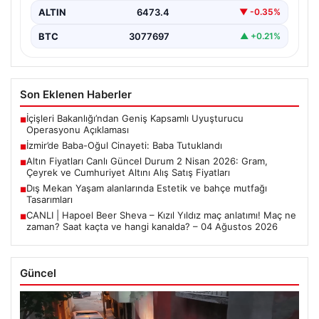
ALTIN
6473.4
▼ -0.35%
BTC
3077697
▲ +0.21%
Son Eklenen Haberler
İçişleri Bakanlığı’ndan Geniş Kapsamlı Uyuşturucu
■
Operasyonu Açıklaması
İzmir’de Baba-Oğul Cinayeti: Baba Tutuklandı
■
Altın Fiyatları Canlı Güncel Durum 2 Nisan 2026: Gram,
■
Çeyrek ve Cumhuriyet Altını Alış Satış Fiyatları
Dış Mekan Yaşam alanlarında Estetik ve bahçe mutfağı
■
Tasarımları
CANLI | Hapoel Beer Sheva – Kızıl Yıldız maç anlatımı! Maç ne
■
zaman? Saat kaçta ve hangi kanalda? – 04 Ağustos 2026
Güncel