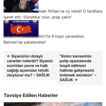
Halk İttifakı'na oy istedi! O taraflara
işaret etti: 'Günahkar olun, azap çekin'
Siirt'te 9 kişiyi yaraladılar,
Batman'da yakalandılar!
← Siyanürün dolaylı
“Kolon kanserinin
zararları nelerdir? Siyanür
polip aşamasında
sızıntıları çevre ve halk
tespit edilmesi
sağlığı açısından tehdit
halinde gelişmesini
oluşturur mu? – SAĞLIK
önlemek mümkün” –
SAĞLIK →
Tavsiye Edilen Haberler