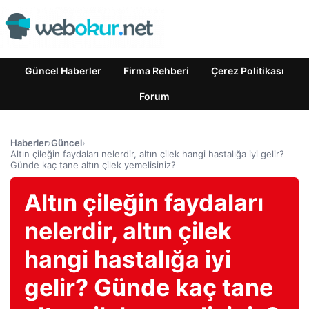
Güncel Haberler
Firma Rehberi
Çerez Politikası
Forum
Haberler
›
Güncel
›
Altın çileğin faydaları nelerdir, altın çilek hangi hastalığa iyi gelir?
Günde kaç tane altın çilek yemelisiniz?
Altın çileğin faydaları
nelerdir, altın çilek
hangi hastalığa iyi
gelir? Günde kaç tane