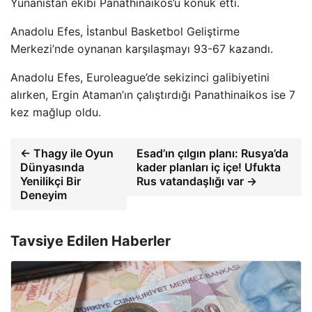
Yunanistan ekibi Panathinaikos’u konuk etti.
Anadolu Efes, İstanbul Basketbol Geliştirme
Merkezi’nde oynanan karşılaşmayı 93-67 kazandı.
Anadolu Efes, Euroleague’de sekizinci galibiyetini
alırken, Ergin Ataman’ın çalıştırdığı Panathinaikos ise 7
kez mağlup oldu.
← Thagy ile Oyun
Esad’ın çılgın planı: Rusya’da
Dünyasında
kader planları iç içe! Ufukta
Yenilikçi Bir
Rus vatandaşlığı var →
Deneyim
Tavsiye Edilen Haberler