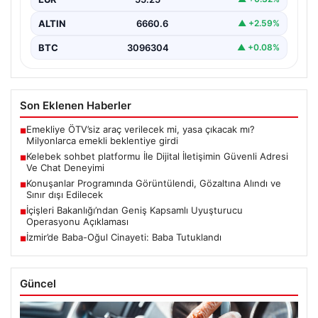
ALTIN
6660.6
▲ +2.59%
BTC
3096304
▲ +0.08%
Son Eklenen Haberler
Emekliye ÖTV’siz araç verilecek mi, yasa çıkacak mı?
■
Milyonlarca emekli beklentiye girdi
Kelebek sohbet platformu İle Dijital İletişimin Güvenli Adresi
■
Ve Chat Deneyimi
Konuşanlar Programında Görüntülendi, Gözaltına Alındı ve
■
Sınır dışı Edilecek
İçişleri Bakanlığı’ndan Geniş Kapsamlı Uyuşturucu
■
Operasyonu Açıklaması
İzmir’de Baba-Oğul Cinayeti: Baba Tutuklandı
■
Güncel