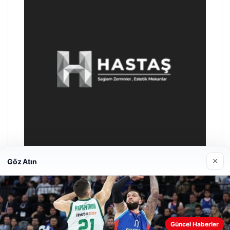
×
Göz Atın
Enes Kaplan Avukatlık Bürosu
04/28/2026
Güncel Haberler