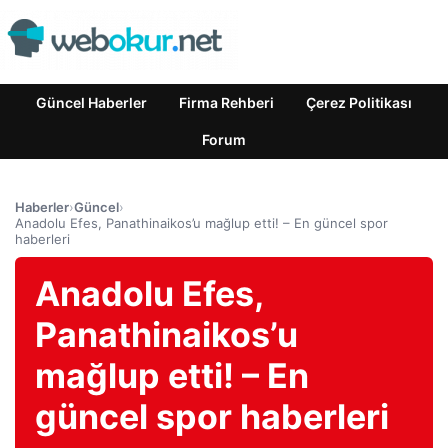
Güncel Haberler
Firma Rehberi
Çerez Politikası
Forum
Haberler
›
Güncel
›
Anadolu Efes, Panathinaikos’u mağlup etti! – En güncel spor
haberleri
Anadolu Efes,
Panathinaikos’u
mağlup etti! – En
güncel spor haberleri