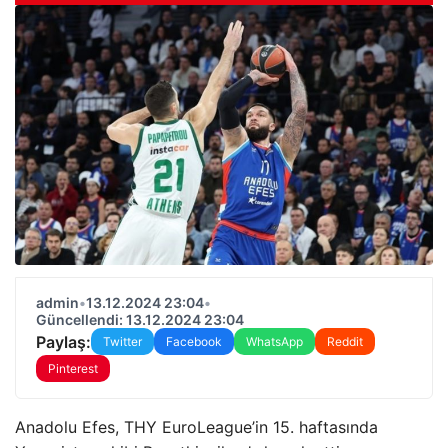
admin
•
13.12.2024 23:04
•
Güncellendi: 13.12.2024 23:04
Paylaş:
Twitter
Facebook
WhatsApp
Reddit
Pinterest
Anadolu Efes, THY EuroLeague’in 15. haftasında