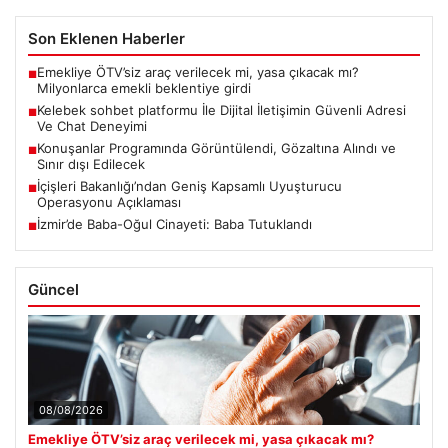
Son Eklenen Haberler
Emekliye ÖTV’siz araç verilecek mi, yasa çıkacak mı?
■
Milyonlarca emekli beklentiye girdi
Kelebek sohbet platformu İle Dijital İletişimin Güvenli Adresi
■
Ve Chat Deneyimi
Konuşanlar Programında Görüntülendi, Gözaltına Alındı ve
■
Sınır dışı Edilecek
İçişleri Bakanlığı’ndan Geniş Kapsamlı Uyuşturucu
■
Operasyonu Açıklaması
İzmir’de Baba-Oğul Cinayeti: Baba Tutuklandı
■
Güncel
08/08/2026
Emekliye ÖTV’siz araç verilecek mi, yasa çıkacak mı?