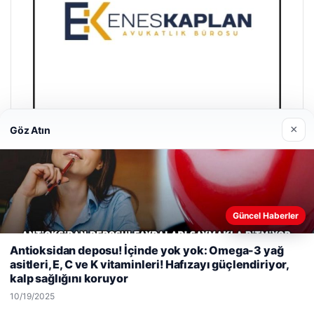
×
Göz Atın
Enes Kaplan Avukatlık Bürosu
04/28/2026
Güncel Haberler
Web sitemizi nasıl kullandığınızı daha iyi anlayabilmek,
Antioksidan deposu! İçinde yok yok: Omega-3 yağ
deneyiminizi kişiselleştirmek ve geliştirmek amacıyla çerezler
asitleri, E, C ve K vitaminleri! Hafızayı güçlendiriyor,
kullanıyoruz.
Çerez Politikamız
kalp sağlığını koruyor
Reddet
Kabul Et
10/19/2025
© 2026 Web Okur – Güncel Haberler