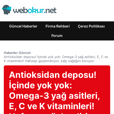
Güncel Haberler
Firma Rehberi
Çerez Politikası
Forum
Haberler
›
Güncel
›
Antioksidan deposu! İçinde yok yok: Omega-3 yağ asitleri, E, C ve
K vitaminleri! Hafızayı güçlendiriyor, kalp sağlığını koruyor
Antioksidan deposu!
İçinde yok yok:
Omega-3 yağ asitleri,
E, C ve K vitaminleri!