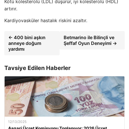
Kötü kolesterolü (LDL) düşürür, iyi kolesterolü (HDL)
artırır.
Kardiyovasküler hastalık riskini azaltır.
← 400 bini aşkın
Betmarino ile Bilinçli ve
anneye doğum
Şeffaf Oyun Deneyimi →
yardımı
Tavsiye Edilen Haberler
12/13/2025
Asgari Ücret Komisyonu Toplanıyor: 2026 Ücret