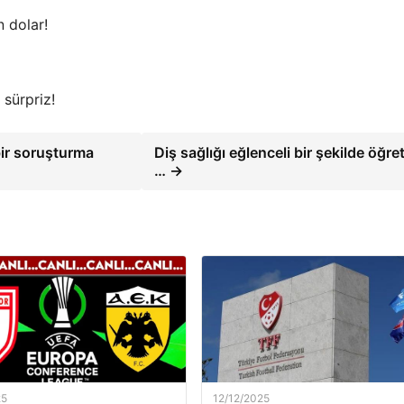
 dolar!
 sürpriz!
bir soruşturma
Diş sağlığı eğlenceli bir şekilde öğret
… →
25
12/12/2025