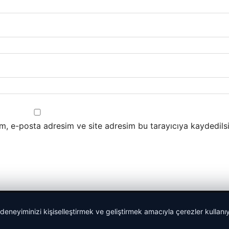
m, e-posta adresim ve site adresim bu tarayıcıya kaydedilsi
 deneyiminizi kişiselleştirmek ve geliştirmek amacıyla çerezler kullan
malta work and study
|
lemagrup.com.tr