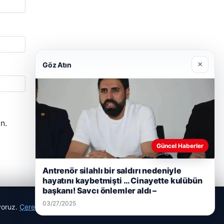
×
Göz Atın
n.
Güncel Haberler
Antrenör silahlı bir saldırı nedeniyle
hayatını kaybetmişti … Cinayette kulübün
başkanı! Savcı önlemler aldı –
03/27/2025
ıyoruz.
Çerez Politikamız
Reddet
Kabul Et