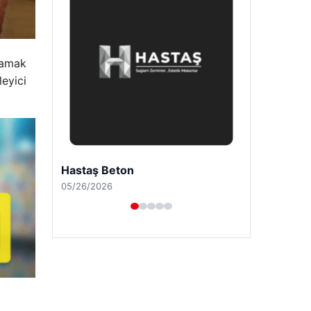
lamak
leyici
Enes Kaplan Avukatlık Bürosu
04/28/2026