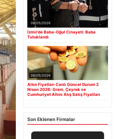
08/05/2026
İzmir’de Baba-Oğul Cinayeti: Baba
Tutuklandı
08/05/2026
Altın Fiyatları Canlı Güncel Durum 2
Nisan 2026: Gram, Çeyrek ve
Cumhuriyet Altını Alış Satış Fiyatları
Son Eklenen Firmalar