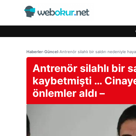
Haberler
›
Güncel
›
Antrenör silahlı bir saldırı nedeniyle ha
Antrenör silahlı bir s
kaybetmişti … Cinay
önlemler aldı –