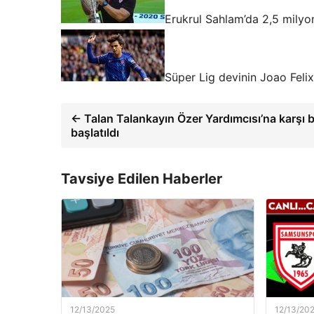
Erukrul Sahlam’da 2,5 milyon
Süper Lig devinin Joao Felix
← Talan Talankayın Özer Yardımcısı’na karşı 
başlatıldı
Tavsiye Edilen Haberler
12/13/2025
12/13/20