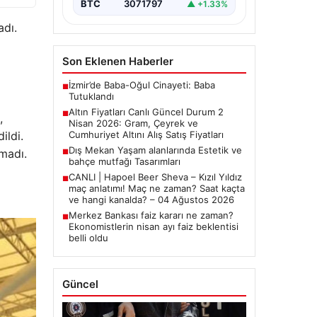
yakından…
BTC
3071797
▲ +1.33%
adı.
Son Eklenen Haberler
İzmir’de Baba-Oğul Cinayeti: Baba
■
Tutuklandı
Altın Fiyatları Canlı Güncel Durum 2
■
,
Nisan 2026: Gram, Çeyrek ve
ildi.
Cumhuriyet Altını Alış Satış Fiyatları
Dış Mekan Yaşam alanlarında Estetik ve
madı.
■
bahçe mutfağı Tasarımları
CANLI | Hapoel Beer Sheva – Kızıl Yıldız
■
maç anlatımı! Maç ne zaman? Saat kaçta
ve hangi kanalda? – 04 Ağustos 2026
Merkez Bankası faiz kararı ne zaman?
■
Ekonomistlerin nisan ayı faiz beklentisi
belli oldu
Güncel