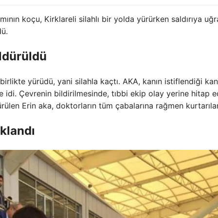
nın koçu, Kirklareli silahlı bir yolda yürürken saldırıya uğr
ü.
öldürüldü
irlikte yürüdü, yani silahla kaçtı. AKA, kanın istiflendiği kan
di. Çevrenin bildirilmesinde, tıbbi ekip olay yerine hitap ed
rülen Erin aka, doktorların tüm çabalarına rağmen kurtarıla
uklandı