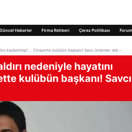
Güncel Haberler
Firma Rehberi
Çerez Politikası
Foru
yatını kaybetmişti … Cinayette kulübün başkanı! Savcı önlemler aldı –
aldırı nedeniyle hayatını
ette kulübün başkanı! Savcı