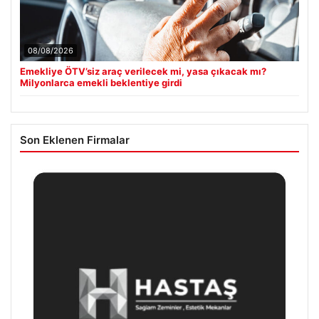
08/08/2026
Emekliye ÖTV’siz araç verilecek mi, yasa çıkacak mı?
Milyonlarca emekli beklentiye girdi
Son Eklenen Firmalar