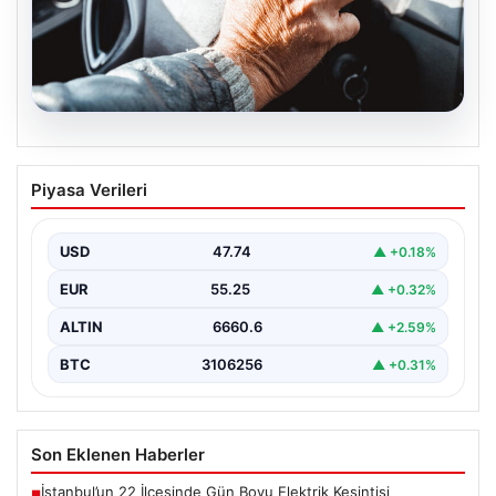
08.08.2026
Emekliye ÖTV’siz araç verilecek mi,
Piyasa Verileri
yasa çıkacak mı? Milyonlarca emekli
beklentiye girdi
USD
47.74
▲ +0.18%
EUR
55.25
▲ +0.32%
ALTIN
6660.6
▲ +2.59%
BTC
3106256
▲ +0.31%
Son Eklenen Haberler
İstanbul’un 22 İlçesinde Gün Boyu Elektrik Kesintisi
■