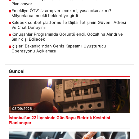
Planlanıyor
Emekliye ÖTV’siz araç verilecek mi, yasa çıkacak mı?
■
Milyonlarca emekli beklentiye girdi
Kelebek sohbet platformu İle Dijital İletişimin Güvenli Adresi
■
Ve Chat Deneyimi
Konuşanlar Programında Görüntülendi, Gözaltına Alındı ve
■
Sınır dışı Edilecek
İçişleri Bakanlığı’ndan Geniş Kapsamlı Uyuşturucu
■
Operasyonu Açıklaması
Güncel
08/09/2026
İstanbul’un 22 İlçesinde Gün Boyu Elektrik Kesintisi
Planlanıyor