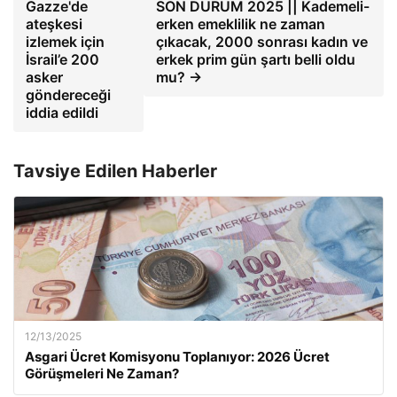
Gazze'de
SON DURUM 2025 || Kademeli-
ateşkesi
erken emeklilik ne zaman
izlemek için
çıkacak, 2000 sonrası kadın ve
İsrail’e 200
erkek prim gün şartı belli oldu
asker
mu? →
göndereceği
iddia edildi
Tavsiye Edilen Haberler
12/13/2025
Asgari Ücret Komisyonu Toplanıyor: 2026 Ücret
Görüşmeleri Ne Zaman?