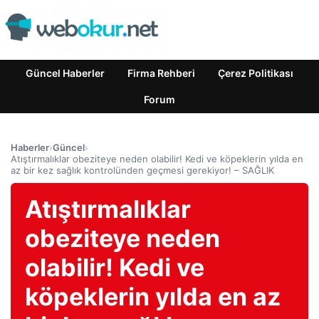
Güncel Haberler
Firma Rehberi
Çerez Politikası
Forum
Haberler
›
Güncel
›
Atıştırmalıklar obeziteye neden olabilir! Kedi ve köpeklerin yılda en
az bir kez sağlık kontrolünden geçmesi gerekiyor! – SAĞLIK
Atıştırmalıklar
obeziteye neden
olabilir! Kedi ve
köpeklerin yılda en az