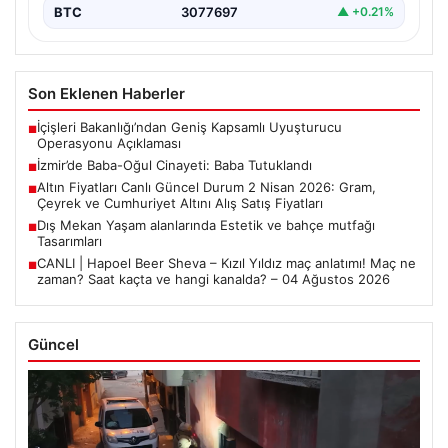
BTC
3077697
▲ +0.21%
Son Eklenen Haberler
İçişleri Bakanlığı’ndan Geniş Kapsamlı Uyuşturucu
■
Operasyonu Açıklaması
İzmir’de Baba-Oğul Cinayeti: Baba Tutuklandı
■
Altın Fiyatları Canlı Güncel Durum 2 Nisan 2026: Gram,
■
Çeyrek ve Cumhuriyet Altını Alış Satış Fiyatları
Dış Mekan Yaşam alanlarında Estetik ve bahçe mutfağı
■
Tasarımları
CANLI | Hapoel Beer Sheva – Kızıl Yıldız maç anlatımı! Maç ne
■
zaman? Saat kaçta ve hangi kanalda? – 04 Ağustos 2026
Güncel