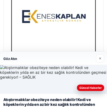
×
Göz Atın
Enes Kaplan Avukatlık Bürosu
04/28/2026
Güncel Haberler
Web sitemizi nasıl kullandığınızı daha iyi anlayabilmek,
Atıştırmalıklar obeziteye neden olabilir! Kedi ve
deneyiminizi kişiselleştirmek ve geliştirmek amacıyla çerezler
köpeklerin yılda en az bir kez sağlık kontrolünden
kullanıyoruz.
Çerez Politikamız