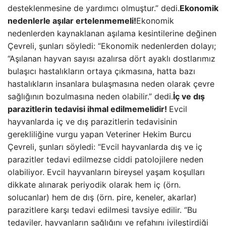
desteklenmesine de yardımcı olmuştur.” dedi.
Ekonomik
nedenlerle aşılar ertelenmemeli!
Ekonomik
nedenlerden kaynaklanan aşılama kesintilerine değinen
Çevreli, şunları söyledi: “Ekonomik nedenlerden dolayı;
“Aşılanan hayvan sayısı azalırsa dört ayaklı dostlarımız
bulaşıcı hastalıkların ortaya çıkmasına, hatta bazı
hastalıkların insanlara bulaşmasına neden olarak çevre
sağlığının bozulmasına neden olabilir.” dedi.
İç ve dış
parazitlerin tedavisi ihmal edilmemelidir!
Evcil
hayvanlarda iç ve dış parazitlerin tedavisinin
gerekliliğine vurgu yapan Veteriner Hekim Burcu
Çevreli, şunları söyledi: “Evcil hayvanlarda dış ve iç
parazitler tedavi edilmezse ciddi patolojilere neden
olabiliyor. Evcil hayvanların bireysel yaşam koşulları
dikkate alınarak periyodik olarak hem iç (örn.
solucanlar) hem de dış (örn. pire, keneler, akarlar)
parazitlere karşı tedavi edilmesi tavsiye edilir. “Bu
tedaviler, hayvanların sağlığını ve refahını iyileştirdiği