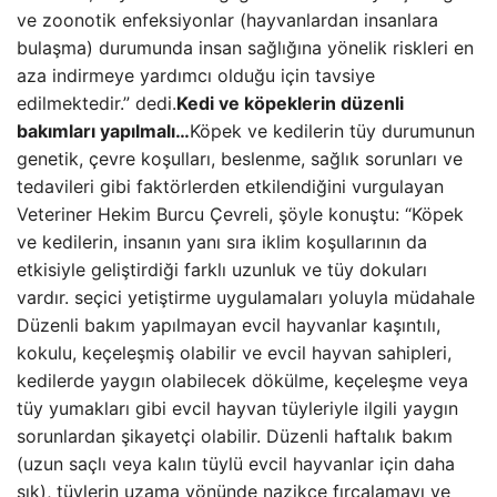
ve zoonotik enfeksiyonlar (hayvanlardan insanlara
bulaşma) durumunda insan sağlığına yönelik riskleri en
aza indirmeye yardımcı olduğu için tavsiye
edilmektedir.” dedi.
Kedi ve köpeklerin düzenli
bakımları yapılmalı…
Köpek ve kedilerin tüy durumunun
genetik, çevre koşulları, beslenme, sağlık sorunları ve
tedavileri gibi faktörlerden etkilendiğini vurgulayan
Veteriner Hekim Burcu Çevreli, şöyle konuştu: “Köpek
ve kedilerin, insanın yanı sıra iklim koşullarının da
etkisiyle geliştirdiği farklı uzunluk ve tüy dokuları
vardır. seçici yetiştirme uygulamaları yoluyla müdahale
Düzenli bakım yapılmayan evcil hayvanlar kaşıntılı,
kokulu, keçeleşmiş olabilir ve evcil hayvan sahipleri,
kedilerde yaygın olabilecek dökülme, keçeleşme veya
tüy yumakları gibi evcil hayvan tüyleriyle ilgili yaygın
sorunlardan şikayetçi olabilir. Düzenli haftalık bakım
(uzun saçlı veya kalın tüylü evcil hayvanlar için daha
sık), tüylerin uzama yönünde nazikçe fırçalamayı ve