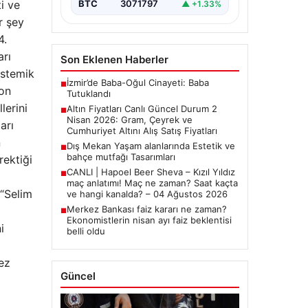
yakından…
i ve
BTC
3071797
▲ +1.33%
r şey
4.
rı
Son Eklenen Haberler
istemik
İzmir’de Baba-Oğul Cinayeti: Baba
■
yon
Tutuklandı
lerini
Altın Fiyatları Canlı Güncel Durum 2
■
Nisan 2026: Gram, Çeyrek ve
arı
Cumhuriyet Altını Alış Satış Fiyatları
n
Dış Mekan Yaşam alanlarında Estetik ve
■
bahçe mutfağı Tasarımları
rektiği
CANLI | Hapoel Beer Sheva – Kızıl Yıldız
■
maç anlatımı! Maç ne zaman? Saat kaçta
 “Selim
ve hangi kanalda? – 04 Ağustos 2026
Merkez Bankası faiz kararı ne zaman?
■
Ekonomistlerin nisan ayı faiz beklentisi
i
belli oldu
ez
Güncel