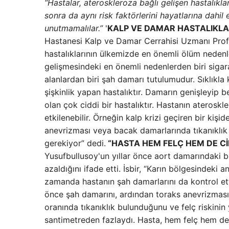
“Hastalar, ateroskleroza bağlı gelişen hastalıkl
sonra da aynı risk faktörlerini hayatlarına dahi
unutmamalılar.”
'
KALP VE DAMAR HASTALIKLA
Hastanesi Kalp ve Damar Cerrahisi Uzmanı Prof.
hastalıklarının ülkemizde en önemli ölüm nedenler
gelişmesindeki en önemli nedenlerden biri sigarad
alanlardan biri şah damarı tutulumudur. Sıklıkla 
şişkinlik yapan hastalıktır. Damarın genişleyip b
olan çok ciddi bir hastalıktır. Hastanın aterosk
etkilenebilir. Örneğin kalp krizi geçiren bir kiş
anevrizması veya bacak damarlarında tıkanıklık d
gerekiyor” dedi.
“HASTA HEM FELÇ HEM DE Cİ
Yusufbullusoy'un yıllar önce aort damarındaki
azaldığını ifade etti. İsbir, “Karın bölgesindeki
zamanda hastanın şah damarlarını da kontrol ett
önce şah damarını, ardından toraks anevrizmasın
oranında tıkanıklık bulunduğunu ve felç riskinin 
santimetreden fazlaydı. Hasta, hem felç hem de 