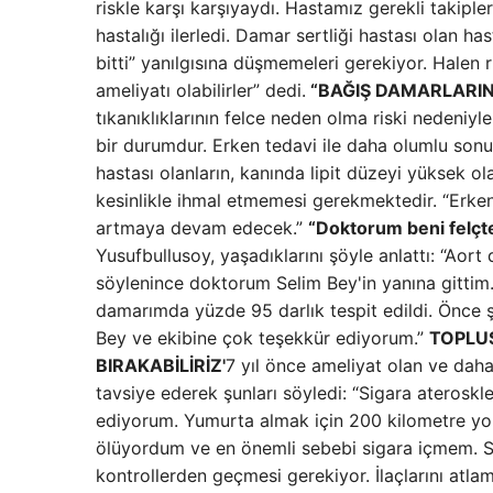
riskle karşı karşıyaydı. Hastamız gerekli takiple
hastalığı ilerledi. Damar sertliği hastası olan h
bitti” yanılgısına düşmemeleri gerekiyor. Halen 
ameliyatı olabilirler” dedi.
“BAĞIŞ DAMARLARIND
tıkanıklıklarının felce neden olma riski nedeniy
bir durumdur. Erken tedavi ile daha olumlu sonuçl
hastası olanların, kanında lipit düzeyi yüksek ol
kesinlikle ihmal etmemesi gerekmektedir. “Erken
artmaya devam edecek.”
“Doktorum beni felçte
Yusufbullusoy, yaşadıklarını şöyle anlattı: “Aor
söylenince doktorum Selim Bey'in yanına gittim.
damarımda yüzde 95 darlık tespit edildi. Önce 
Bey ve ekibine çok teşekkür ediyorum.”
TOPLUS
BIRAKABİLİRİZ'
7 yıl önce ameliyat olan ve daha
tavsiye ederek şunları söyledi: “Sigara ateroskl
ediyorum. Yumurta almak için 200 kilometre yo
ölüyordum ve en önemli sebebi sigara içmem. Si
kontrollerden geçmesi gerekiyor. İlaçlarını atla