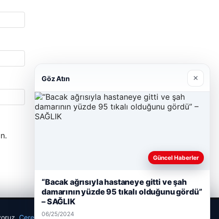
×
Göz Atın
n.
Güncel Haberler
“Bacak ağrısıyla hastaneye gitti ve şah
damarının yüzde 95 tıkalı olduğunu gördü”
– SAĞLIK
06/25/2024
ıyoruz.
Çerez Politikamız
Reddet
Kabul Et