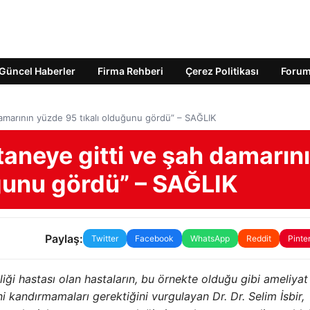
Güncel Haberler
Firma Rehberi
Çerez Politikası
Foru
damarının yüzde 95 tıkalı olduğunu gördü” – SAĞLIK
taneye gitti ve şah damarın
uğunu gördü” – SAĞLIK
Paylaş:
Twitter
Facebook
WhatsApp
Reddit
Pinte
iği hastası olan hastaların, bu örnekte olduğu gibi ameliyat
ni kandırmamaları gerektiğini vurgulayan Dr. Dr. Selim İsbir,