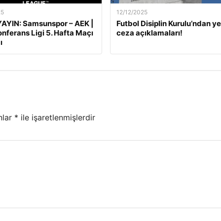
25
12/12/2025
AYIN: Samsunspor – AEK |
Futbol Disiplin Kurulu’ndan ye
nferans Ligi 5. Hafta Maçı
ceza açıklamaları!
ı
nlar
*
ile işaretlenmişlerdir