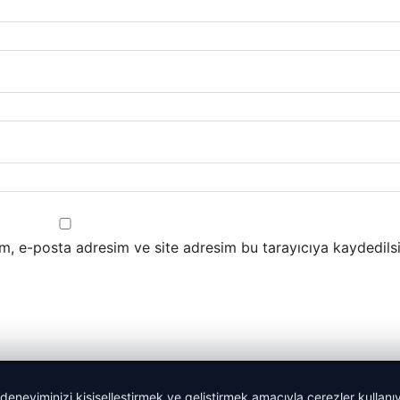
m, e-posta adresim ve site adresim bu tarayıcıya kaydedilsi
 deneyiminizi kişiselleştirmek ve geliştirmek amacıyla çerezler kullan