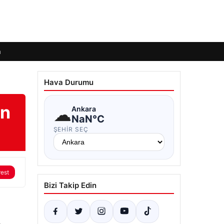
m
Hava Durumu
ın
☁
Ankara
NaN°C
ŞEHIR SEÇ
rest
Bizi Takip Edin