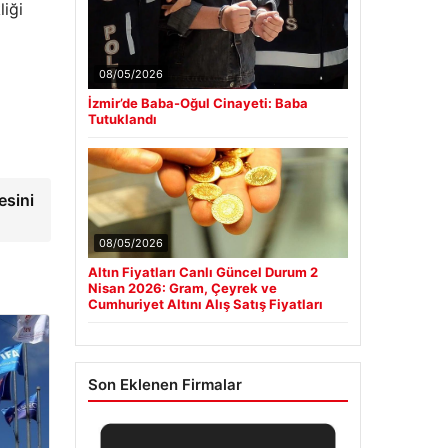
iği
08/05/2026
İzmir’de Baba-Oğul Cinayeti: Baba
Tutuklandı
esini
08/05/2026
Altın Fiyatları Canlı Güncel Durum 2
Nisan 2026: Gram, Çeyrek ve
Cumhuriyet Altını Alış Satış Fiyatları
Son Eklenen Firmalar