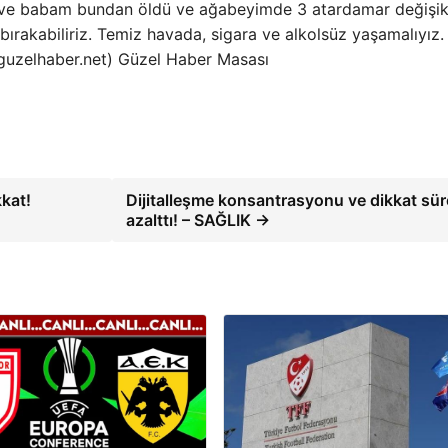
ve babam bundan öldü ve ağabeyimde 3 atardamar değişikl
bırakabiliriz. Temiz havada, sigara ve alkolsüz yaşamalıyız.
(guzelhaber.net) Güzel Haber Masası
kkat!
Dijitalleşme konsantrasyonu ve dikkat sür
azalttı! – SAĞLIK →