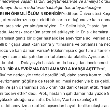
ar nedeniyle yaşam tarzını değiştirmezlerse ve ameliyat old
l etmeye devam ederlerse hastalığın tekrarlayabileceğini
RI EN ÖNEMLİ ÖLÜM NEDENİDİR
Yeditepe Üniversitesi Koş
, aterosklerozun çok ciddi bir sorun olduğunu ve kalp dam
i arasında yer aldığını söyledi. Dr. Selim İsbir, “Hastalığın
ır. Ateroskleroz tüm arterleri etkileyebilir. En sık karşılaşt
karşılaştığımız bir diğer hastalık ise anevrizma adı verilen a
elli bir çapa ulaştıktan sonra yırtılmasına ve patlamasına ne
lerozu ve kan damarı varsa
A
Etkilenmişse diğer tüm arterler
ide aynı zamanda şah damarı tutulumu da olabilir. Ayrıca aort
a olabilir. Dolayısıyla hastaların da bu açıdan incelenmesi
DDİ BİR ANEVRİZMA PATLAMASIYLA KARŞILAŞTI”
Prof.,
 büyüme nedeniyle tedavi gördüğünü, daha sonra kontrolünü
 anevrizmanın göğüste de tespit edilmesi nedeniyle bize geldi
ik ve şah damarında %95 oranında darlık tespit ettik. “Has
ı tedavi ettik” dedi. Prof., hastanın şah damarında yüzde 
yüksek olduğunu anlattı. Dr. İsbir, “Aortun uzunluğu 6
ciddi anevrizma rüptürü açısından hayati tehlike oluşturan 