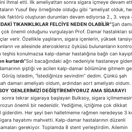
rini ihmal etti. İlk ameliyattan sonra sigara içmeye devam ett
astaların Yusuf Bey örneğinde olduğu gibi “ameliyat olduk, he
risk faktörü oluşturan durumları devam ediyorsa 2., 3. veya 
AKİ TIKANIKLIKLAR FELCİYE NEDEN OLABİLİR”
Şah dama
le çok önemli olduğunu vurgulayan Prof. Damar hastalıkları s
ar verir. Özellikle yaşlıların, sigara içenlerin, yüksek tansi
anların ve ailesinde ateroskleroz öyküsü bulunanların kontrol
 teşhis konulmazsa kalp-damar hastalığına bağlı can kayıpl
n kurtardı”
Sol bacağındaki ağrı nedeniyle hastaneye gide
t damarının şiştiği ve acilen kalp-damar bölümüne gitmem ge
 Görüş istedim, “İstediğinize sevindim” dedim. Çünkü şah
şah damarı ameliyatı oldum, ardından aort ameliyatı oldum.
OY 'GENLERİMİZİ DEĞİŞTİREMİYORUZ AMA SİGARAYI
 sonra tekrar sigaraya başlayan Bulksoy, sigara içilmemesin
erozun önemli bir nedenidir. Yediğime, içtiğime çok dikkat
l giderdim. Her şeyi ben halletmeme rağmen neredeyse 3 k
gara hayatımı mahvetti. Kalp-damar hastalarının düzenli
mamaları gerekiyor. Toplamda 8 stent yerleştirdim. Ailemin