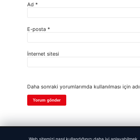
Ad
*
E-posta
*
İnternet sitesi
Daha sonraki yorumlarımda kullanılması için adı
© 2026 Web Okur – Güncel Haberler
Web sitemizi nasıl kullandığınızı daha iyi anlayabilmek,