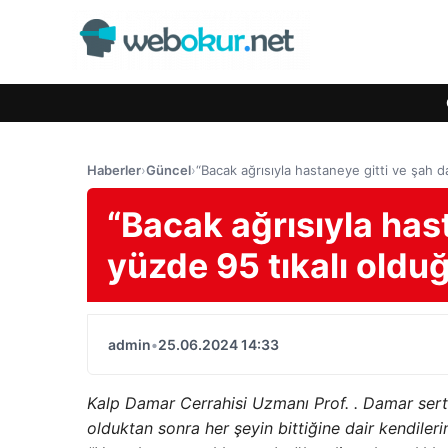
Haberler
›
Güncel
›
“Bacak ağrısıyla hastaneye gitti ve şah 
“Bacak ağrısıyla has
yüzde 95 tıkalı old
admin
•
25.06.2024 14:33
Kalp Damar Cerrahisi Uzmanı Prof. . Damar sertl
olduktan sonra her şeyin bittiğine dair kendileri