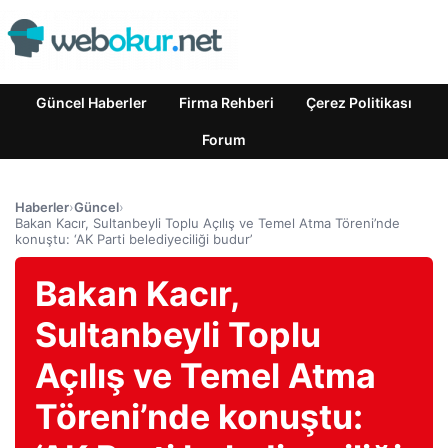
Güncel Haberler
Firma Rehberi
Çerez Politikası
Forum
Haberler
›
Güncel
›
Bakan Kacır, Sultanbeyli Toplu Açılış ve Temel Atma Töreni’nde
konuştu: ‘AK Parti belediyeciliği budur’
Bakan Kacır,
Sultanbeyli Toplu
Açılış ve Temel Atma
Töreni’nde konuştu: