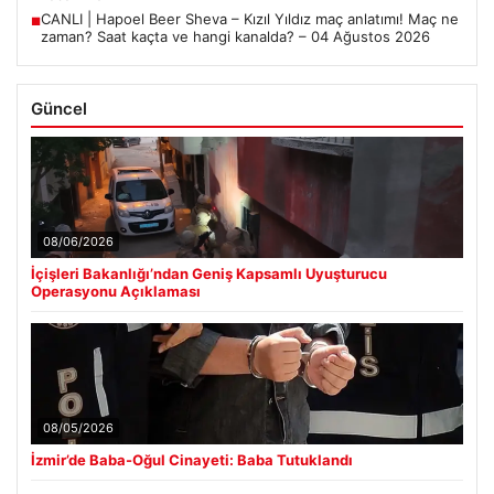
CANLI | Hapoel Beer Sheva – Kızıl Yıldız maç anlatımı! Maç ne
■
zaman? Saat kaçta ve hangi kanalda? – 04 Ağustos 2026
Güncel
08/06/2026
İçişleri Bakanlığı’ndan Geniş Kapsamlı Uyuşturucu
Operasyonu Açıklaması
08/05/2026
İzmir’de Baba-Oğul Cinayeti: Baba Tutuklandı