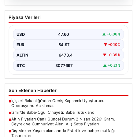
05.08.2026
İzmir’de Baba-Oğul Cinayeti: Baba
Piyasa Verileri
Tutuklandı
İzmir’in Bayraklı ilçesinde meydana gelen trajik olayda,
67 yaşındaki Selçuk A., oğluna karşı çıkan…
USD
47.60
▲ +0.06%
EUR
54.97
▼ -0.10%
ALTIN
6473.4
▼ -0.35%
BTC
3077697
▲ +0.21%
Son Eklenen Haberler
İçişleri Bakanlığı’ndan Geniş Kapsamlı Uyuşturucu
■
Operasyonu Açıklaması
İzmir’de Baba-Oğul Cinayeti: Baba Tutuklandı
■
Altın Fiyatları Canlı Güncel Durum 2 Nisan 2026: Gram,
■
Çeyrek ve Cumhuriyet Altını Alış Satış Fiyatları
Dış Mekan Yaşam alanlarında Estetik ve bahçe mutfağı
■
Tasarımları