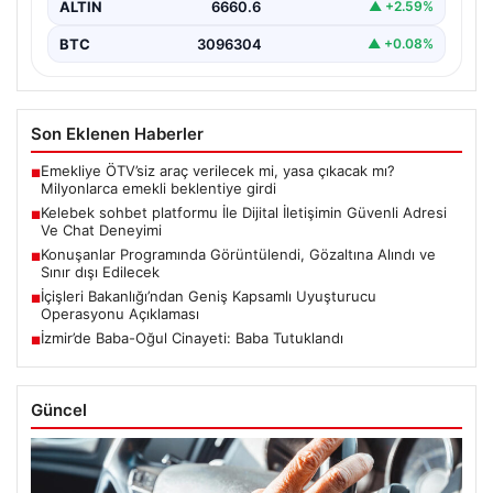
ALTIN
6660.6
▲ +2.59%
BTC
3096304
▲ +0.08%
Son Eklenen Haberler
Emekliye ÖTV’siz araç verilecek mi, yasa çıkacak mı?
■
Milyonlarca emekli beklentiye girdi
Kelebek sohbet platformu İle Dijital İletişimin Güvenli Adresi
■
Ve Chat Deneyimi
Konuşanlar Programında Görüntülendi, Gözaltına Alındı ve
■
Sınır dışı Edilecek
İçişleri Bakanlığı’ndan Geniş Kapsamlı Uyuşturucu
■
Operasyonu Açıklaması
İzmir’de Baba-Oğul Cinayeti: Baba Tutuklandı
■
Güncel