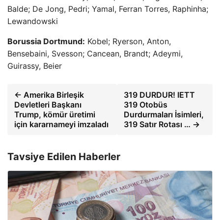
Balde; De Jong, Pedri; Yamal, Ferran Torres, Raphinha;
Lewandowski
Borussia Dortmund:
Kobel; Ryerson, Anton,
Bensebaini, Svesson; Cancean, Brandt; Adeymi,
Guirassy, ​​Beier
← Amerika Birleşik
319 DURDUR! IETT
Devletleri Başkanı
319 Otobüs
Trump, kömür üretimi
Durdurmaları İsimleri,
için kararnameyi imzaladı
319 Satır Rotası … →
Tavsiye Edilen Haberler