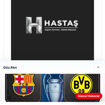
×
Göz Atın
Enes Kaplan Avukatlık Bürosu
04/28/2026
Güncel Haberler
Web sitemizi nasıl kullandığınızı daha iyi anlayabilmek,
deneyiminizi kişiselleştirmek ve geliştirmek amacıyla çerezler