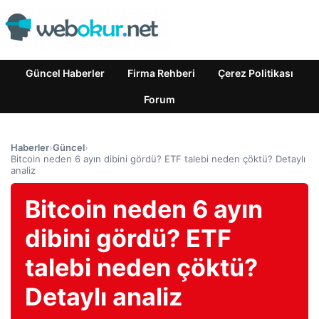
Güncel Haberler
Firma Rehberi
Çerez Politikası
Forum
Haberler
›
Güncel
›
Bitcoin neden 6 ayın dibini gördü? ETF talebi neden çöktü? Detaylı
analiz
Bitcoin neden 6 ayın
dibini gördü? ETF
talebi neden çöktü?
Detaylı analiz