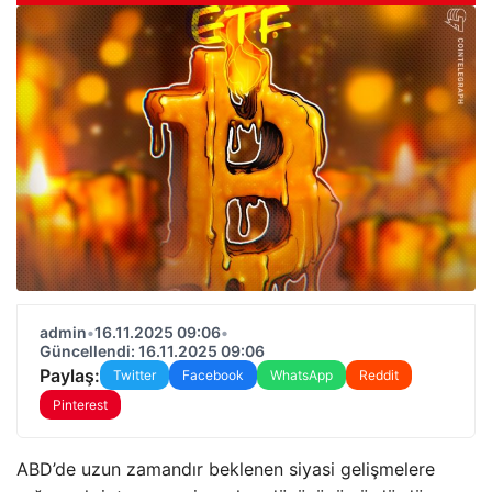
admin
•
16.11.2025 09:06
•
Güncellendi: 16.11.2025 09:06
Paylaş:
Twitter
Facebook
WhatsApp
Reddit
Pinterest
ABD’de uzun zamandır beklenen siyasi gelişmelere