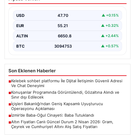
Gözaltına Alındı ve Sınır dışı Edilecek
Ünlü komedi ve sohbet programı ‘Konuşanlar’ ile
tanınan Hasan Can Kaya’nın sunumuyla ekrana gelen…
USD
47.70
▲ +0.15%
EUR
55.21
▲ +0.32%
ALTIN
6650.8
▲ +2.44%
BTC
3094753
▲ +0.57%
Son Eklenen Haberler
Kelebek sohbet platformu İle Dijital İletişimin Güvenli Adresi
■
Ve Chat Deneyimi
Konuşanlar Programında Görüntülendi, Gözaltına Alındı ve
■
Sınır dışı Edilecek
İçişleri Bakanlığı’ndan Geniş Kapsamlı Uyuşturucu
■
Operasyonu Açıklaması
İzmir’de Baba-Oğul Cinayeti: Baba Tutuklandı
■
Altın Fiyatları Canlı Güncel Durum 2 Nisan 2026: Gram,
■
Çeyrek ve Cumhuriyet Altını Alış Satış Fiyatları