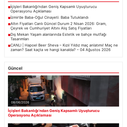
İçişleri Bakanlığı’ndan Geniş Kapsamlı Uyuşturucu
■
Operasyonu Açıklaması
İzmir’de Baba-Oğul Cinayeti: Baba Tutuklandı
■
Altın Fiyatları Canlı Güncel Durum 2 Nisan 2026: Gram,
■
Çeyrek ve Cumhuriyet Altını Alış Satış Fiyatları
Dış Mekan Yaşam alanlarında Estetik ve bahçe mutfağı
■
Tasarımları
CANLI | Hapoel Beer Sheva – Kızıl Yıldız maç anlatımı! Maç ne
■
zaman? Saat kaçta ve hangi kanalda? – 04 Ağustos 2026
Güncel
08/06/2026
İçişleri Bakanlığı’ndan Geniş Kapsamlı Uyuşturucu
Operasyonu Açıklaması