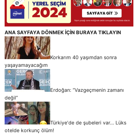
ANA SAYFAYA DÖNMEK İÇİN BURAYA TIKLAYIN
Korkarım 40 yaşımdan sonra
yaşayamayacağım
Erdoğan: “Vazgeçmenin zamanı
değil”
Türkiye'de de şubeleri var… Lüks
otelde korkunç ölüm!