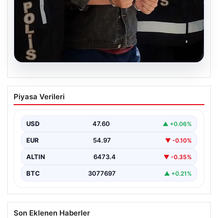
05.08.2026
İzmir’de Baba-Oğul Cinayeti: Baba
Piyasa Verileri
Tutuklandı
İzmir’in Bayraklı ilçesinde meydana gelen trajik olayda,
67 yaşındaki Selçuk A., oğluna karşı çıkan…
USD
47.60
▲ +0.06%
EUR
54.97
▼ -0.10%
ALTIN
6473.4
▼ -0.35%
BTC
3077697
▲ +0.21%
Son Eklenen Haberler