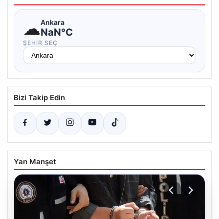
☁
Ankara
NaN°C
ŞEHIR SEÇ
Bizi Takip Edin
Yan Manşet