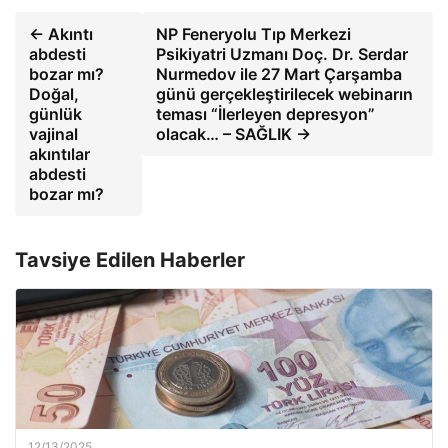
← Akıntı
NP Feneryolu Tıp Merkezi
abdesti
Psikiyatri Uzmanı Doç. Dr. Serdar
bozar mı?
Nurmedov ile 27 Mart Çarşamba
Doğal,
günü gerçekleştirilecek webinarın
günlük
teması “İlerleyen depresyon”
vajinal
olacak… – SAĞLIK →
akıntılar
abdesti
bozar mı?
Tavsiye Edilen Haberler
12/13/2025