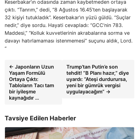
Keserbakar’ın odasında zaman kaybetmeden ortaya
çıktı. “Tanrım,” dedi, “8 Ağustos 16.45’ten başlayarak
32 kişiyi tutukladık”. Keserbakar’ın yüzü güldü. “Suçlar
nedir,” diye sordu. Hayati cevapladı: “GCC’nin 783.
Maddesi,” “Kolluk kuvvetlerinin akrabalarına sorma ve
davayı hatırlamaması istenmemesi” suçunu aldık, Lord.
“
← Japonların Uzun
Trump’tan Putin’e son
Yaşam Formülü
tehdit! “B Planı hazır,” diye
Ortaya Çıktı:
uyardı: “Ateşi durdurursa,
Tabloların Tacı tam
yeni bir gümrük vergisi
bir iyileşme
uygulayacağım” →
kaynağıdır …
Tavsiye Edilen Haberler