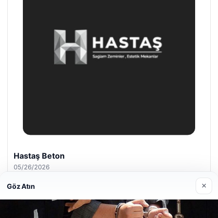
Enes Kaplan Avukatlık Bürosu
04/28/2026
×
Göz Atın