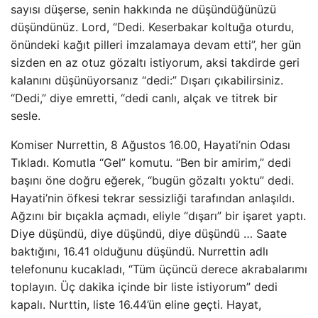
sayısı düşerse, senin hakkında ne düşündüğünüzü
düşündünüz. Lord, “Dedi. Keserbakar koltuğa oturdu,
önündeki kağıt pilleri imzalamaya devam etti”, her gün
sizden en az otuz gözaltı istiyorum, aksi takdirde geri
kalanını düşünüyorsanız “dedi:” Dışarı çıkabilirsiniz.
“Dedi,” diye emretti, “dedi canlı, alçak ve titrek bir
sesle.
Komiser Nurrettin, 8 Ağustos 16.00, Hayati’nin Odası
Tıkladı. Komutla “Gel” komutu. “Ben bir amirim,” dedi
başını öne doğru eğerek, “bugün gözaltı yoktu” dedi.
Hayati’nin öfkesi tekrar sessizliği tarafından anlaşıldı.
Ağzını bir bıçakla açmadı, eliyle “dışarı” bir işaret yaptı.
Diye düşündü, diye düşündü, diye düşündü … Saate
baktığını, 16.41 olduğunu düşündü. Nurrettin adlı
telefonunu kucakladı, “Tüm üçüncü derece akrabalarımı
toplayın. Üç dakika içinde bir liste istiyorum” dedi
kapalı. Nurttin, liste 16.44’ün eline geçti. Hayat,