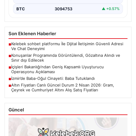
BTC
3094753
▲ +0.57%
Son Eklenen Haberler
Kelebek sohbet platformu İle Dijital İletişimin Güvenli Adresi
■
Ve Chat Deneyimi
Konuşanlar Programında Görüntülendi, Gözaltına Alındı ve
■
Sınır dışı Edilecek
İçişleri Bakanlığı’ndan Geniş Kapsamlı Uyuşturucu
■
Operasyonu Açıklaması
İzmir’de Baba-Oğul Cinayeti: Baba Tutuklandı
■
Altın Fiyatları Canlı Güncel Durum 2 Nisan 2026: Gram,
■
Çeyrek ve Cumhuriyet Altını Alış Satış Fiyatları
Güncel