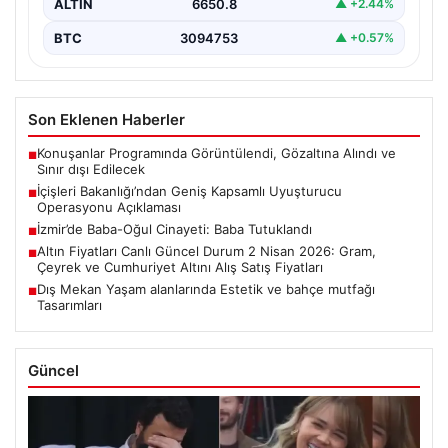
ALTIN
6650.8
▲ +2.44%
BTC
3094753
▲ +0.57%
Son Eklenen Haberler
Konuşanlar Programında Görüntülendi, Gözaltına Alındı ve
■
Sınır dışı Edilecek
İçişleri Bakanlığı’ndan Geniş Kapsamlı Uyuşturucu
■
Operasyonu Açıklaması
İzmir’de Baba-Oğul Cinayeti: Baba Tutuklandı
■
Altın Fiyatları Canlı Güncel Durum 2 Nisan 2026: Gram,
■
Çeyrek ve Cumhuriyet Altını Alış Satış Fiyatları
Dış Mekan Yaşam alanlarında Estetik ve bahçe mutfağı
■
Tasarımları
Güncel