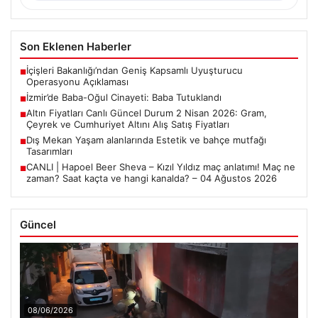
Son Eklenen Haberler
İçişleri Bakanlığı’ndan Geniş Kapsamlı Uyuşturucu
■
Operasyonu Açıklaması
İzmir’de Baba-Oğul Cinayeti: Baba Tutuklandı
■
Altın Fiyatları Canlı Güncel Durum 2 Nisan 2026: Gram,
■
Çeyrek ve Cumhuriyet Altını Alış Satış Fiyatları
Dış Mekan Yaşam alanlarında Estetik ve bahçe mutfağı
■
Tasarımları
CANLI | Hapoel Beer Sheva – Kızıl Yıldız maç anlatımı! Maç ne
■
zaman? Saat kaçta ve hangi kanalda? – 04 Ağustos 2026
Güncel
08/06/2026