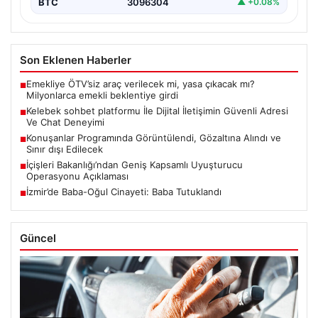
BTC
3096304
▲ +0.08%
Son Eklenen Haberler
Emekliye ÖTV’siz araç verilecek mi, yasa çıkacak mı?
■
Milyonlarca emekli beklentiye girdi
Kelebek sohbet platformu İle Dijital İletişimin Güvenli Adresi
■
Ve Chat Deneyimi
Konuşanlar Programında Görüntülendi, Gözaltına Alındı ve
■
Sınır dışı Edilecek
İçişleri Bakanlığı’ndan Geniş Kapsamlı Uyuşturucu
■
Operasyonu Açıklaması
İzmir’de Baba-Oğul Cinayeti: Baba Tutuklandı
■
Güncel