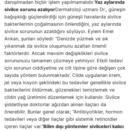
danışılmadan hiçbir işlem yapılmamalıdır.
Yaz aylarında
sivilce sorunu azalıyor
Dermatoloji uzmanı Dr., güneşin
bağışıklığı güçlendirdiği için güneşli havalarda sivilce
bakterilerinin çoğalmasının önlendiğini, yaz aylarında
sivilce sorununun azaldığını söylüyor. Eylem Emel
Arıkan, şunları söyledi: “Denizde yüzmek ve sık
yıkanmak da sivilce oluşumunu azaltan önemli
faktörlerdir. Ancak mevsim değişiklikleri sivilce
sorununuzu tamamen çözmeye yetmiyor. Etkili tedavi
için sorunun ciddiyetine ve cilt tipine göre değişen çok
sayıda yöntem bulunmaktadır. Cilde uygulanan krem,
jel veya losyon şeklindeki bu tedaviler genellikle sivilce
bakterilerini öldürmek, gözenekleri temizlemek ve
cildin yağ üretimini düzenlemek için kullanılır. Sivilce
şiddetliyse doktorlar ağızdan alınan ilaçları da
önerebilir. Bunlar genel olarak; “Antibiyotikler, hormon
tedavileri veya diğer ilaçlar gibi sistemik retinoidler
içeren ilaçlar var.”
Bilim dışı yöntemler sivilceleri kalıcı