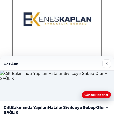
×
Göz Atın
Enes Kaplan Avukatlık Bürosu
04/28/2026
Güncel Haberler
Web sitemizi nasıl kullandığınızı daha iyi anlayabilmek,
deneyiminizi kişiselleştirmek ve geliştirmek amacıyla çerezler
Cilt Bakımında Yapılan Hatalar Sivilceye Sebep Olur –
kullanıyoruz.
Çerez Politikamız
SAĞLIK