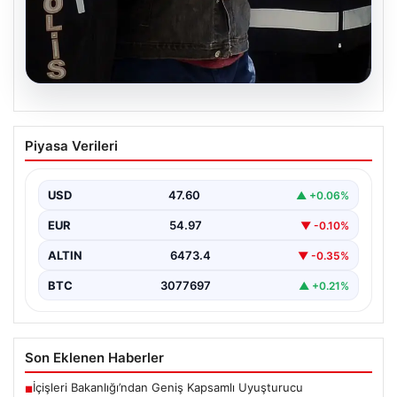
05.08.2026
İzmir’de Baba-Oğul Cinayeti: Baba
Piyasa Verileri
Tutuklandı
İzmir’in Bayraklı ilçesinde meydana gelen trajik olayda,
67 yaşındaki Selçuk A., oğluna karşı çıkan…
USD
47.60
▲ +0.06%
EUR
54.97
▼ -0.10%
ALTIN
6473.4
▼ -0.35%
BTC
3077697
▲ +0.21%
Son Eklenen Haberler
İçişleri Bakanlığı’ndan Geniş Kapsamlı Uyuşturucu
■