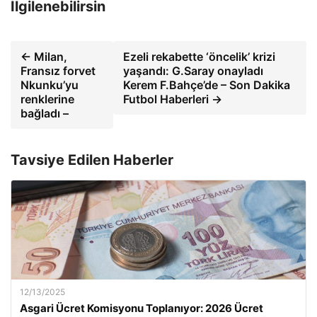
İlgilenebilirsin
← Milan,
Ezeli rekabette ‘öncelik’ krizi
Fransız forvet
yaşandı: G.Saray onayladı
Nkunku’yu
Kerem F.Bahçe’de – Son Dakika
renklerine
Futbol Haberleri →
bağladı –
Tavsiye Edilen Haberler
12/13/2025
Asgari Ücret Komisyonu Toplanıyor: 2026 Ücret