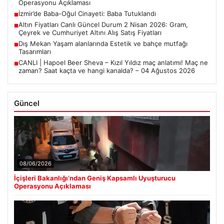
Operasyonu Açıklaması
İzmir’de Baba-Oğul Cinayeti: Baba Tutuklandı
■
Altın Fiyatları Canlı Güncel Durum 2 Nisan 2026: Gram,
■
Çeyrek ve Cumhuriyet Altını Alış Satış Fiyatları
Dış Mekan Yaşam alanlarında Estetik ve bahçe mutfağı
■
Tasarımları
CANLI | Hapoel Beer Sheva – Kızıl Yıldız maç anlatımı! Maç ne
■
zaman? Saat kaçta ve hangi kanalda? – 04 Ağustos 2026
Güncel
08/06/2026
İçişleri Bakanlığı’ndan Geniş Kapsamlı Uyuşturucu
Operasyonu Açıklaması