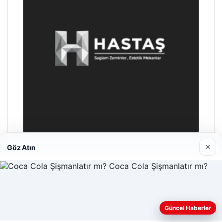
×
Göz Atın
Enes Kaplan Avukatlık Bürosu
04/28/2026
Web sitemizi nasıl kullandığınızı daha iyi anlayabilmek,
Güncel Haberler
deneyiminizi kişiselleştirmek ve geliştirmek amacıyla çerezler