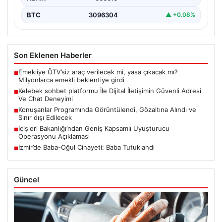
BTC
3096304
▲ +0.08%
Son Eklenen Haberler
Emekliye ÖTV’siz araç verilecek mi, yasa çıkacak mı?
■
Milyonlarca emekli beklentiye girdi
Kelebek sohbet platformu İle Dijital İletişimin Güvenli Adresi
■
Ve Chat Deneyimi
Konuşanlar Programında Görüntülendi, Gözaltına Alındı ve
■
Sınır dışı Edilecek
İçişleri Bakanlığı’ndan Geniş Kapsamlı Uyuşturucu
■
Operasyonu Açıklaması
İzmir’de Baba-Oğul Cinayeti: Baba Tutuklandı
■
Güncel