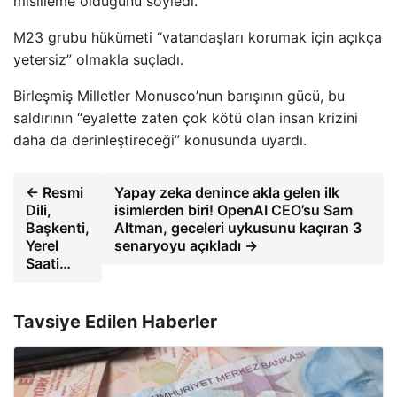
misilleme olduğunu söyledi.
M23 grubu hükümeti “vatandaşları korumak için açıkça
yetersiz” olmakla suçladı.
Birleşmiş Milletler Monusco’nun barışının gücü, bu
saldırının “eyalette zaten çok kötü olan insan krizini
daha da derinleştireceği” konusunda uyardı.
← Resmi
Yapay zeka denince akla gelen ilk
Dili,
isimlerden biri! OpenAI CEO’su Sam
Başkenti,
Altman, geceleri uykusunu kaçıran 3
Yerel
senaryoyu açıkladı →
Saati…
Tavsiye Edilen Haberler