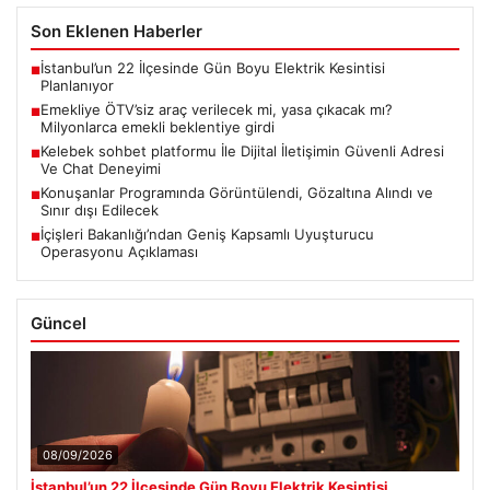
Son Eklenen Haberler
İstanbul’un 22 İlçesinde Gün Boyu Elektrik Kesintisi
■
Planlanıyor
Emekliye ÖTV’siz araç verilecek mi, yasa çıkacak mı?
■
Milyonlarca emekli beklentiye girdi
Kelebek sohbet platformu İle Dijital İletişimin Güvenli Adresi
■
Ve Chat Deneyimi
Konuşanlar Programında Görüntülendi, Gözaltına Alındı ve
■
Sınır dışı Edilecek
İçişleri Bakanlığı’ndan Geniş Kapsamlı Uyuşturucu
■
Operasyonu Açıklaması
Güncel
08/09/2026
İstanbul’un 22 İlçesinde Gün Boyu Elektrik Kesintisi