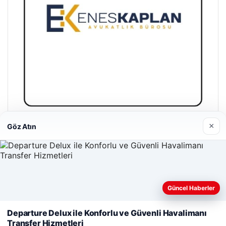
×
Göz Atın
Enes Kaplan Avukatlık Bürosu
04/28/2026
Güncel Haberler
Web sitemizi nasıl kullandığınızı daha iyi anlayabilmek,
deneyiminizi kişiselleştirmek ve geliştirmek amacıyla çerezler
Departure Delux ile Konforlu ve Güvenli Havalimanı
kullanıyoruz.
Çerez Politikamız
© 2026 Web Okur – Güncel Haberler
Transfer Hizmetleri