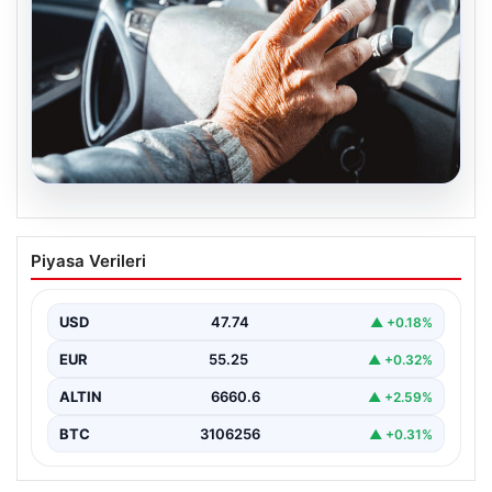
08.08.2026
Emekliye ÖTV’siz araç verilecek mi,
Piyasa Verileri
yasa çıkacak mı? Milyonlarca emekli
beklentiye girdi
USD
47.74
▲ +0.18%
EUR
55.25
▲ +0.32%
ALTIN
6660.6
▲ +2.59%
BTC
3106256
▲ +0.31%