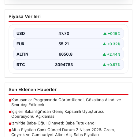
06.08.2026
İçişleri Bakanlığı’ndan Geniş Kapsamlı
Piyasa Verileri
Uyuşturucu Operasyonu Açıklaması
Son zamanlarda ülke genelinde gerçekleştirilen
kapsamlı uyuşturucu ile mücadele çalışmaları
USD
47.70
▲ +0.15%
kapsamında, İçişleri Bakanlığı önemli…
EUR
55.21
▲ +0.32%
ALTIN
6650.8
▲ +2.44%
BTC
3094753
▲ +0.57%
Son Eklenen Haberler
Konuşanlar Programında Görüntülendi, Gözaltına Alındı ve
■
Sınır dışı Edilecek
İçişleri Bakanlığı’ndan Geniş Kapsamlı Uyuşturucu
■
Operasyonu Açıklaması
İzmir’de Baba-Oğul Cinayeti: Baba Tutuklandı
■
Altın Fiyatları Canlı Güncel Durum 2 Nisan 2026: Gram,
■
Çeyrek ve Cumhuriyet Altını Alış Satış Fiyatları