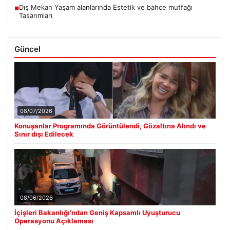
Dış Mekan Yaşam alanlarında Estetik ve bahçe mutfağı
■
Tasarımları
Güncel
08/07/2026
Konuşanlar Programında Görüntülendi, Gözaltına Alındı ve
Sınır dışı Edilecek
08/06/2026
İçişleri Bakanlığı’ndan Geniş Kapsamlı Uyuşturucu
Operasyonu Açıklaması