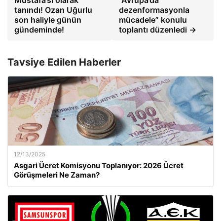
Mustafa’sı olarak
“Avrupa’da
tanındı! Ozan Uğurlu
dezenformasyonla
son haliyle günün
mücadele” konulu
gündeminde!
toplantı düzenledi →
Tavsiye Edilen Haberler
12/13/2025
Asgari Ücret Komisyonu Toplanıyor: 2026 Ücret
Görüşmeleri Ne Zaman?