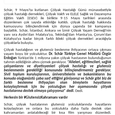
Schär, 9 Mayıs'ta kutlanan Çölyak Hastalığı Günü münasebetiyle
çölyak hastalığı dernekleri, Çölyak Vakfı ve ELELE Sağlık ve Dayanışma
Eğitim Vakfı (ESEV) ile birlikte 9-15 Mayıs tarihleri ​​arasında
düzenlenen çok sayıda etkinliğe katıldı. çölyak hastalığı hakkında
kamuoyunu bilinçlendirmek için dünya çapında bir kampanya
başlattık. Schär, İstanbul, Ankara ve İzmir Çölyak Yaşam Derneği'nin
yanı sıra Aydın'dan Malatya'ya, Tekirdağ'dan Manisa'ya, Çorum'dan
Kütahya'ya kadar birçok farklı ildeki çölyak dernekleri aracılığıyla
çölyaklarla buluştu.
Çölyak hastalığının ve glutensiz beslenme ihtiyacının ortaya çıkması
yaşam boyu bir yolculuktur.
Dr. Schär Türkiye Genel Müdürü Özgür
Erdoğan
Türkiye'de 1 milyona yakın çölyak hastasının bulunduğunun
tahmin edildiğinin altını çizmek gerekiyor.
“Aileleri, eğitimcileri, sağlık
çalışanlarını ve diyetisyenleri çölyak hastalığı ve glutensiz
beslenmenin gerekliliği konusunda bilinçlendirmemiz gerekiyor.
Sivil toplum kuruluşlarının, üniversitelerin ve bakanlıkların bu
konuda olağanüstü çaba sarf ettiğini görüyoruz ve Schär gibi biz de
farklı beslenme ihtiyaçları olan bireylerin hayatlarını
kolaylaştırmak için bu yolculuğun her aşamasında çölyak
hastalarına destek olmaya çalışıyoruz” dedi.
Dedi.
Herkesin bir #GlutensizKahramanı vardır
Schär, çölyak hastalarının glutensiz yolculuklarında hayatlarını
kolaylaştıran ve onlara bu yolculukta daha fazla destek olan
kahramanları anlatabileceği bir kısa film yarışması düzenledi.