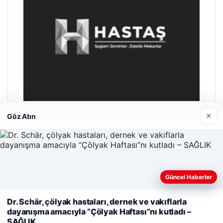
×
Göz Atın
Enes Kaplan Avukatlık Bürosu
04/28/2026
Güncel Haberler
Web sitemizi nasıl kullandığınızı daha iyi anlayabilmek,
Dr. Schär, çölyak hastaları, dernek ve vakıflarla
deneyiminizi kişiselleştirmek ve geliştirmek amacıyla çerezler
dayanışma amacıyla “Çölyak Haftası”nı kutladı –
kullanıyoruz.
Çerez Politikamız
SAĞLIK