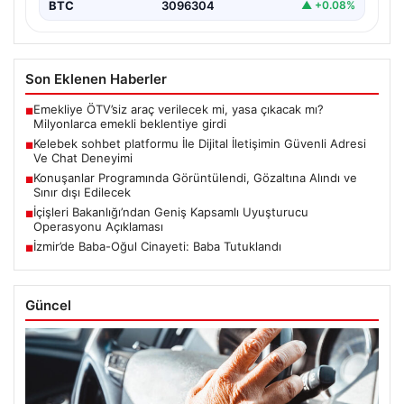
BTC
3096304
▲ +0.08%
Son Eklenen Haberler
Emekliye ÖTV’siz araç verilecek mi, yasa çıkacak mı?
■
Milyonlarca emekli beklentiye girdi
Kelebek sohbet platformu İle Dijital İletişimin Güvenli Adresi
■
Ve Chat Deneyimi
Konuşanlar Programında Görüntülendi, Gözaltına Alındı ve
■
Sınır dışı Edilecek
İçişleri Bakanlığı’ndan Geniş Kapsamlı Uyuşturucu
■
Operasyonu Açıklaması
İzmir’de Baba-Oğul Cinayeti: Baba Tutuklandı
■
Güncel