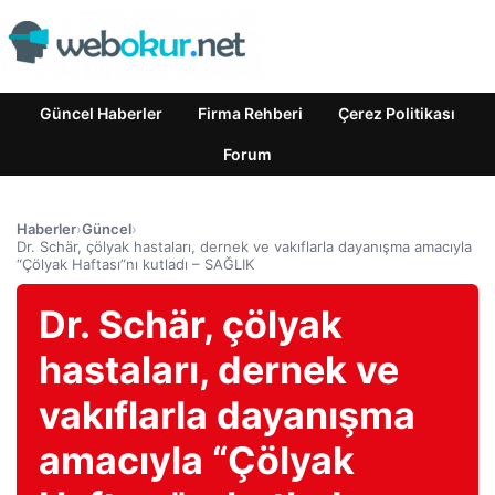
Güncel Haberler
Firma Rehberi
Çerez Politikası
Forum
Haberler
›
Güncel
›
Dr. Schär, çölyak hastaları, dernek ve vakıflarla dayanışma amacıyla
“Çölyak Haftası”nı kutladı – SAĞLIK
Dr. Schär, çölyak
hastaları, dernek ve
vakıflarla dayanışma
amacıyla “Çölyak