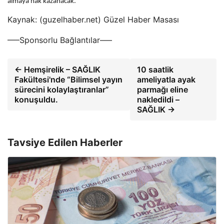
almaya hak kazanacak.
Kaynak: (guzelhaber.net) Güzel Haber Masası
—–Sponsorlu Bağlantılar—–
← Hemşirelik – SAĞLIK
10 saatlik
Fakültesi'nde “Bilimsel yayın
ameliyatla ayak
sürecini kolaylaştıranlar”
parmağı eline
konuşuldu.
nakledildi –
SAĞLIK →
Tavsiye Edilen Haberler