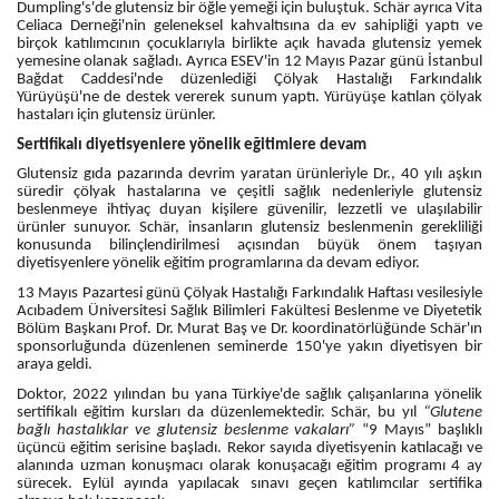
Dumpling's'de glutensiz bir öğle yemeği için buluştuk. Schär ayrıca Vita
Celiaca Derneği'nin geleneksel kahvaltısına da ev sahipliği yaptı ve
birçok katılımcının çocuklarıyla birlikte açık havada glutensiz yemek
yemesine olanak sağladı. Ayrıca ESEV'in 12 Mayıs Pazar günü İstanbul
Bağdat Caddesi'nde düzenlediği Çölyak Hastalığı Farkındalık
Yürüyüşü'ne de destek vererek sunum yaptı. Yürüyüşe katılan çölyak
hastaları için glutensiz ürünler.
Sertifikalı diyetisyenlere yönelik eğitimlere devam
Glutensiz gıda pazarında devrim yaratan ürünleriyle Dr., 40 yılı aşkın
süredir çölyak hastalarına ve çeşitli sağlık nedenleriyle glutensiz
beslenmeye ihtiyaç duyan kişilere güvenilir, lezzetli ve ulaşılabilir
ürünler sunuyor. Schär, insanların glutensiz beslenmenin gerekliliği
konusunda bilinçlendirilmesi açısından büyük önem taşıyan
diyetisyenlere yönelik eğitim programlarına da devam ediyor.
13 Mayıs Pazartesi günü Çölyak Hastalığı Farkındalık Haftası vesilesiyle
Acıbadem Üniversitesi Sağlık Bilimleri Fakültesi Beslenme ve Diyetetik
Bölüm Başkanı Prof. Dr. Murat Baş ve Dr. koordinatörlüğünde Schär'ın
sponsorluğunda düzenlenen seminerde 150'ye yakın diyetisyen bir
araya geldi.
Doktor, 2022 yılından bu yana Türkiye'de sağlık çalışanlarına yönelik
sertifikalı eğitim kursları da düzenlemektedir. Schär, bu yıl
“Glutene
bağlı hastalıklar ve glutensiz beslenme vakaları”
“9 Mayıs” başlıklı
üçüncü eğitim serisine başladı. Rekor sayıda diyetisyenin katılacağı ve
alanında uzman konuşmacı olarak konuşacağı eğitim programı 4 ay
sürecek. Eylül ayında yapılacak sınavı geçen katılımcılar sertifika